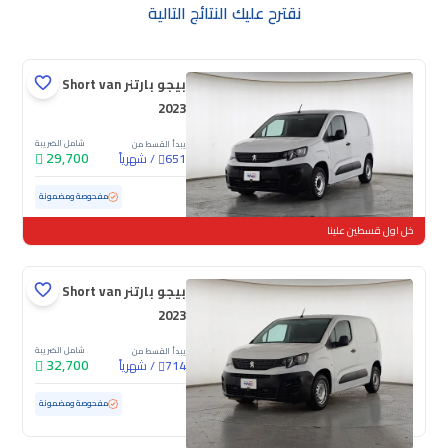
نقترح عليك النتائج التالية
بيجو بارتنر Short van
2023
شامل الضريبة
يبدأ القسط من
29,700
/
شهرياً
651
مستعملة
118,904 كم
مفحوصة ومضمونة
خل اول قسطين علينا
بيجو بارتنر Short van
2023
شامل الضريبة
يبدأ القسط من
32,700
/
شهرياً
714
مستعملة
169,930 كم
مفحوصة ومضمونة