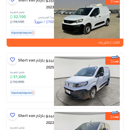
بيجو بارتنر Short van
7,400
2023
شامل الضريبة
32,100
يبدأ القسط من
/
شهرياً
39,500
702
مستعملة
181,437 كم
مفحوصة ومضمونة
2,000
كاش باك
بيجو بارتنر Short van
5,000
2025
شامل الضريبة
51,000
56,000
مستعملة
6,293 كم
ممشى قليل
مفحوصة ومضمونة
بيجو بارتنر Short van
3,000
2022
شامل الضريبة