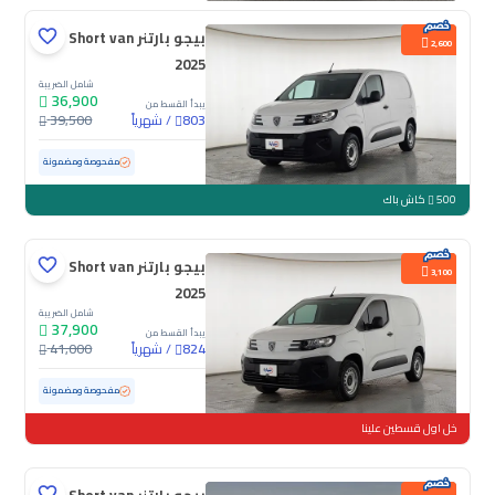
بيجو بارتنر Short van
2,600
2025
شامل الضريبة
36,900
يبدأ القسط من
/
شهرياً
39,500
803
مستعملة
50,226 كم
مفحوصة ومضمونة
500
كاش باك
بيجو بارتنر Short van
3,100
2025
شامل الضريبة
37,900
يبدأ القسط من
/
شهرياً
41,000
824
مستعملة
23,572 كم
ممشى قليل
مفحوصة ومضمونة
خل اول قسطين علينا