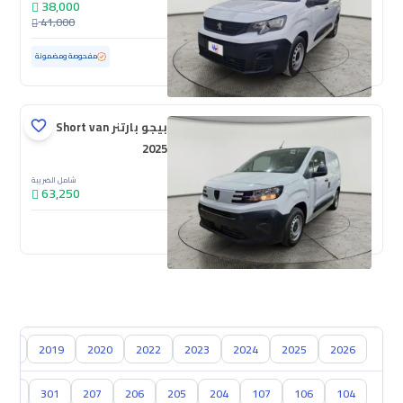
38,000
41,000
مستعملة
96,665 كم
مفحوصة ومضمونة
بيجو بارتنر Short van
2025
شامل الضريبة
63,250
جديدة
018
2019
2020
2022
2023
2024
2025
2026
304
301
207
206
205
204
107
106
104