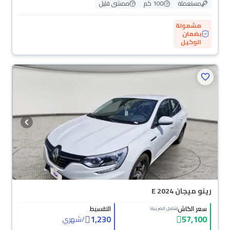
مستعملة
100 كم
ممشى قليل
مشمولة
بضمان
الوكيل
رينو ميجان E 2024
سعر الكاش
التقسيط
(شامل الضريبة)
1,230
57,100
/
شهري