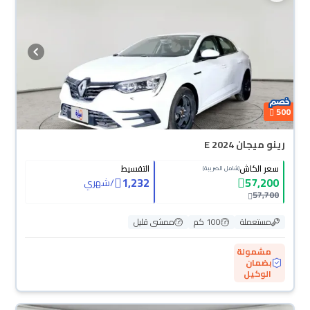
500
رينو ميجان E 2024
سعر الكاش
التقسيط
(شامل الضريبة)
1,232
57,200
/
شهري
57,700
مستعملة
100 كم
ممشى قليل
مشمولة
بضمان
الوكيل