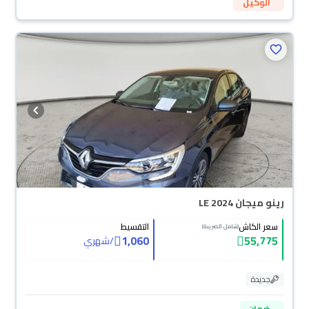
الوكيل
رينو ميجان LE 2024
سعر الكاش
التقسيط
(شامل الضريبة)
1,060
55,775
/
شهري
جديدة
ضمان