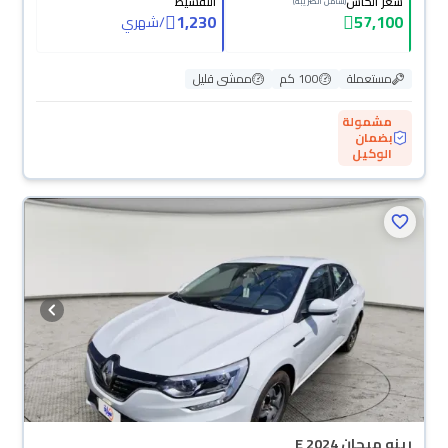
سعر الكاش
التقسيط
(شامل الضريبة)
1,230
57,100
/
شهري
مستعملة
100 كم
ممشى قليل
مشمولة
بضمان
الوكيل
رينو ميجان E 2024