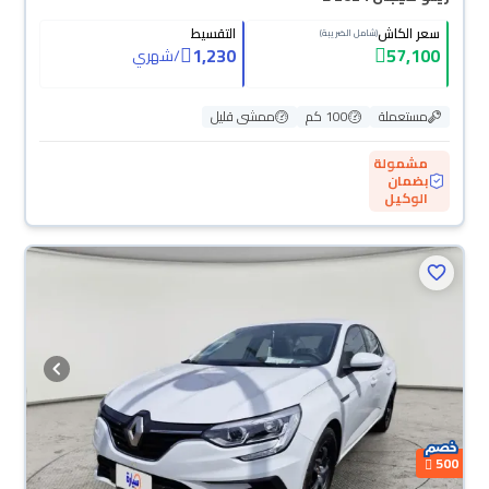
سعر الكاش
التقسيط
(شامل الضريبة)
1,230
57,100
/
شهري
مستعملة
100 كم
ممشى قليل
مشمولة
بضمان
الوكيل
500