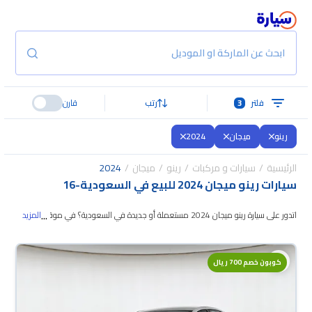
ابحث عن الماركة او الموديل
فلتر
3
رتب
قارن
رينو
ميجان
2024
الرئيسية
سيارات و مركبات
رينو
ميجان
2024
سيارات رينو ميجان 2024 للبيع في السعودية
-
16
...
اتدور على سيارة رينو ميجان 2024 مستعملة أو جديدة في السعودية؟ في موقع
المزيد
سيارة بنوفر لك كل الخيارات، تقدر تتصفح الموديلات وتختار
اللي يناسبك. جميع سيارات
رينو ميجان 2024 المستعملة مضمونة ومفحوصة بأكثر من 200 نقطة وتقدر
كوبون خصم 700 ريال
تجربها لمدة 10 أيام، وإن ما ناسبتك لأي سبب تقدر تسترجع كامل المبلغ خلال 10
أيام بكل سهولة. والسيارات الجديدة مضمونة بضمان الوكالة، تقدر تشتريها كاش أو
تقسيط، وتحجزها أونلاين، وبتوصلك لين باب بيتك.