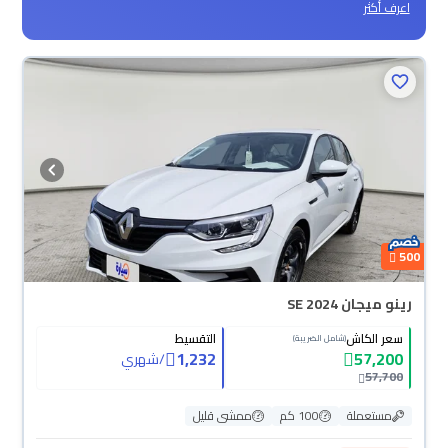
اعرف أكثر
500
رينو ميجان SE 2024
سعر الكاش
التقسيط
(شامل الضريبة)
1,232
57,200
/
شهري
57,700
مستعملة
100 كم
ممشى قليل