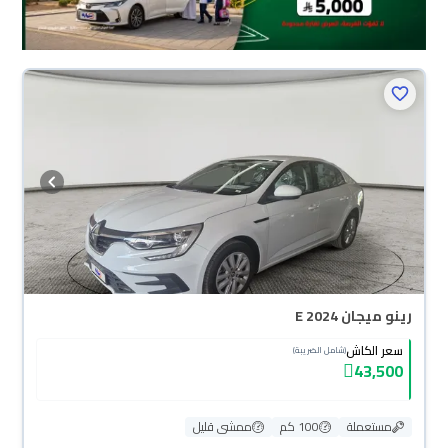
رينو ميجان E 2024
سعر الكاش
(شامل الضريبة)
43,500
مستعملة
100 كم
ممشى قليل