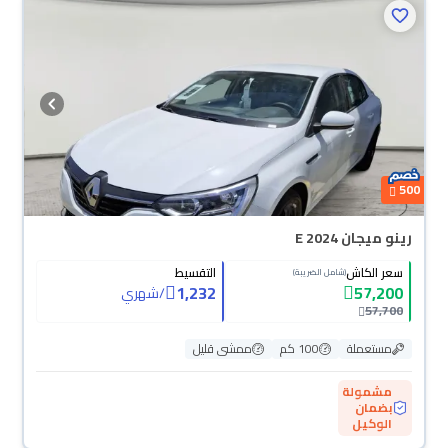
500
رينو ميجان E 2024
سعر الكاش
التقسيط
(شامل الضريبة)
1,232
57,200
/
شهري
57,700
مستعملة
100 كم
ممشى قليل
مشمولة
بضمان
الوكيل