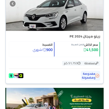
رينو ميجان PE 2024
سعر الكاش
التقسيط
(شامل الضريبة)
900
41,500
/
شهري
مستعملة
51,753 كم
مفحوصة
ومضمونة