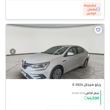
مشمولة
بضمان
الوكيل
رينو ميجان E 2024
سعر الكاش
(شامل الضريبة)
44,500