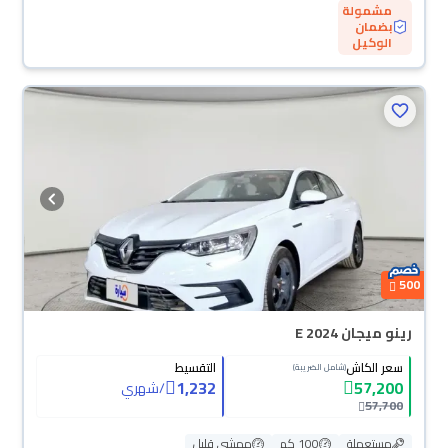
مشمولة
بضمان
الوكيل
500
رينو ميجان E 2024
سعر الكاش
التقسيط
(شامل الضريبة)
1,232
57,200
/
شهري
57,700
مستعملة
100 كم
ممشى قليل