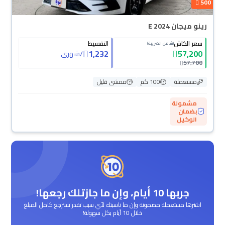
500
رينو ميجان E 2024
سعر الكاش
التقسيط
(شامل الضريبة)
1,232
57,200
/
شهري
57,700
مستعملة
100 كم
ممشى قليل
مشمولة
بضمان
الوكيل
جربها 10 أيام، وإن ما جازتلك رجعها!
اشترها مستعملة مضمونة وإن ما ناسبتك لأي سبب تقدر تسترجع كامل المبلغ
خلال 10 أيام بكل سهولة!