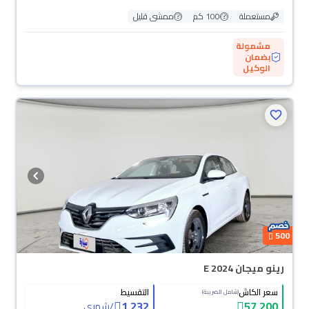
مستعملة
100 كم
ممشى قليل
مشمولة
بضمان
الوكيل
500
رينو ميجان E 2024
سعر الكاش
التقسيط
(شامل الضريبة)
1,232
57,200
/
شهري