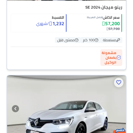
رينو ميجان SE 2024
سعر الكاش
التقسيط
(شامل الضريبة)
1,232
57,200
/
شهري
57,700
مستعملة
100 كم
ممشى قليل
مشمولة
بضمان
الوكيل