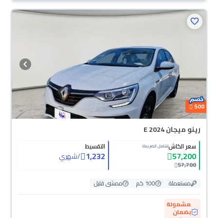
500
رينو ميجان E 2024
سعر الكاش
التقسيط
(شامل الضريبة)
1,232
57,200
/
شهري
57,700
مستعملة
100 كم
ممشى قليل
مشمولة
بضمان