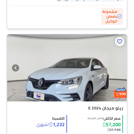
مشمولة
بضمان
الوكيل
500
رينو ميجان E 2024
سعر الكاش
التقسيط
(شامل الضريبة)
1,232
57,200
/
شهري
57,700