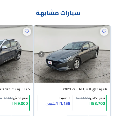
سيارات مشابهة
هيونداي النترا فلييت 2023
كيا سونيت LX 2023
سعر الكاش
التقسيط
سعر الكاش
(شامل الضريبة)
(شامل الضريبة)
49,000
1,158
53,700
/
شهري