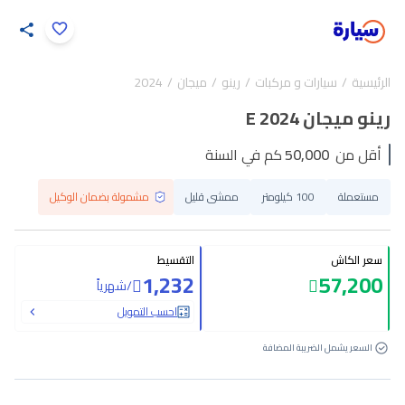
اضغط لتكبير الصورة
الرئيسية
سيارات و مركبات
رينو
ميجان
2024
30
/
1
رينو ميجان E 2024
أقل من
50,000
كم في السنة
مستعملة
100 كيلومتر
ممشى قليل
مشمولة بضمان الوكيل
سعر الكاش
التقسيط
1,232
57,200
/
شهرياً
احسب التمويل
السعر يشمل الضريبة المضافة