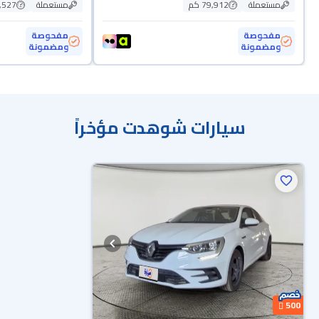
مستعملة
79,912 كم
مستعملة
03,527
مفحوصة
مفحوصة
ومضمونة
ومضمونة
سيارات شوهدت مؤخراً
500