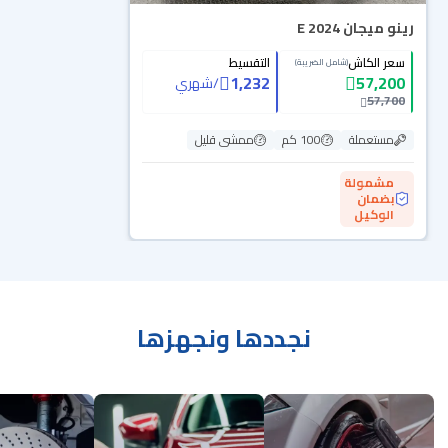
رينو ميجان E 2024
سعر الكاش
التقسيط
(شامل الضريبة)
1,232
57,200
/
شهري
57,700
مستعملة
100 كم
ممشى قليل
مشمولة
بضمان
الوكيل
نجددها ونجهزها