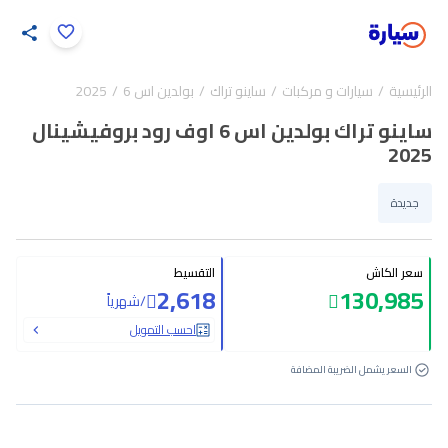
اضغط لتكبير الصورة
الرئيسية
سيارات و مركبات
ساينو تراك
بولدين اس 6
2025
31
/
1
ساينو تراك بولدين اس 6 اوف رود بروفيشينال
2025
جديدة
سعر الكاش
التقسيط
2,618
130,985
/
شهرياً
احسب التمويل
السعر يشمل الضريبة المضافة