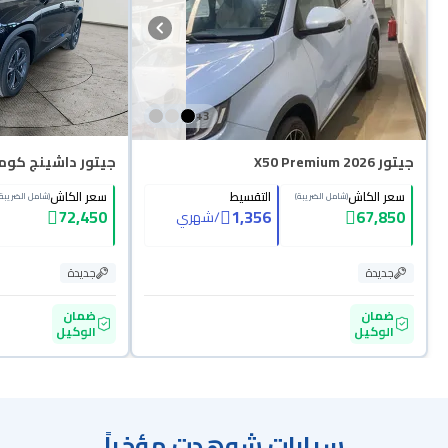
+
3
جيتور X50 Premium 2026
جيتور داشينج كومفور
سعر الكاش
التقسيط
سعر الكاش
(شامل الضريبة)
(شامل الضريبة)
72,450
1,356
67,850
/
شهري
جديدة
جديدة
ضمان
ضمان
الوكيل
الوكيل
سيارات شوهدت مؤخراً