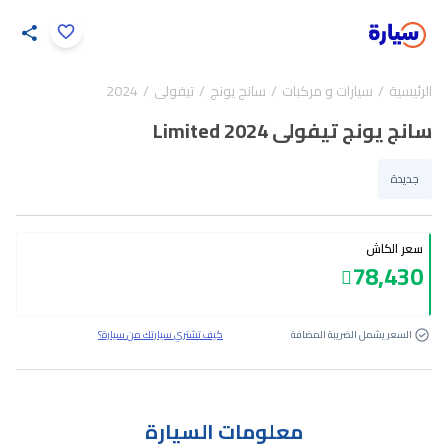
اضغط لتكبير الصورة
الرئيسية
سيارات و مركبات
سانج يونج
تيفولى
2024
15
/
1
سانج يونج تيفولى Limited 2024
جديدة
سعر الكاش
78,430
السعر يشمل الضريبة المضافة
كيف تشتري سيارتك من سيارة؟
معلومات السيارة