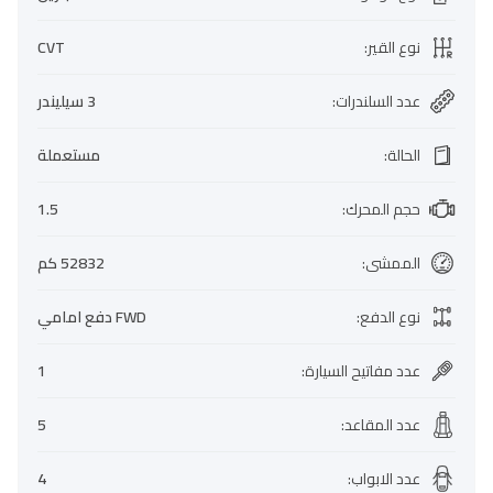
نوع القير
:
CVT
عدد السلندرات
:
3 سيليندر
الحالة
:
مستعملة
حجم المحرك
:
1.5
الممشى
:
52832 كم
نوع الدفع
:
FWD دفع امامي
عدد مفاتيح السيارة
:
1
عدد المقاعد
:
5
عدد الابواب
:
4