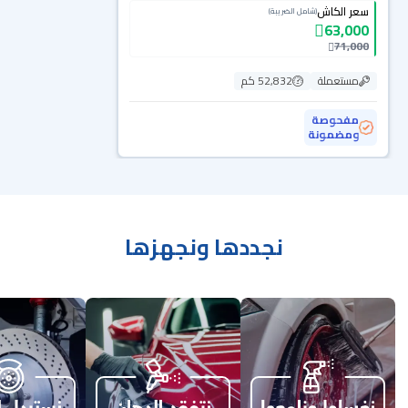
سعر الكاش
(شامل الضريبة)
63,000
71,000
مستعملة
52,832 كم
مفحوصة
ومضمونة
نجددها ونجهزها