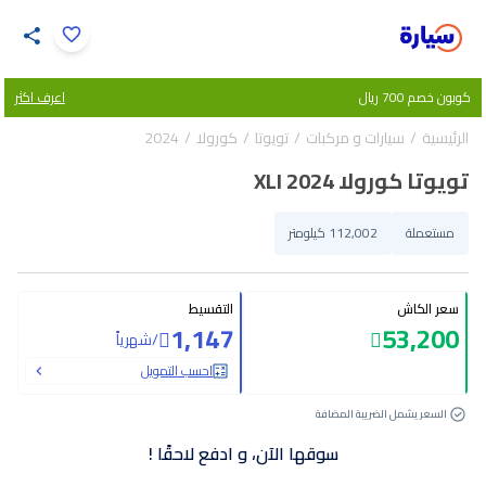
اضغط لتكبير الصورة
كوبون خصم 700 ريال
اعرف اكثر
34
/
1
الرئيسية
سيارات و مركبات
تويوتا
كورولا
2024
تويوتا كورولا XLI 2024
مستعملة
112,002 كيلومتر
سعر الكاش
التقسيط
1,147
53,200
/
شهرياً
احسب التمويل
السعر يشمل الضريبة المضافة
سوقها الآن، و ادفع لاحقًا !