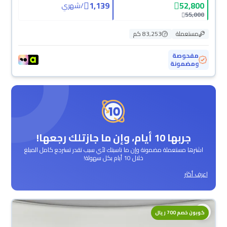
1,139
52,800
/
شهري
55,000
مستعملة
83,253 كم
مفحوصة
ومضمونة
جربها 10 أيام، وإن ما جازتلك رجعها!
اشترها مستعملة مضمونة وإن ما ناسبتك لأي سبب تقدر تسترجع كامل المبلغ
خلال 10 أيام بكل سهولة!
اعرف أكثر
كوبون خصم 700 ريال