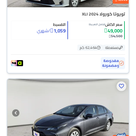
تويوتا كورولا XLI 2024
سعر الكاش
التقسيط
(شامل الضريبة)
1,059
49,000
/
شهري
54,500
مستعملة
62,464 كم
مفحوصة
ومضمونة