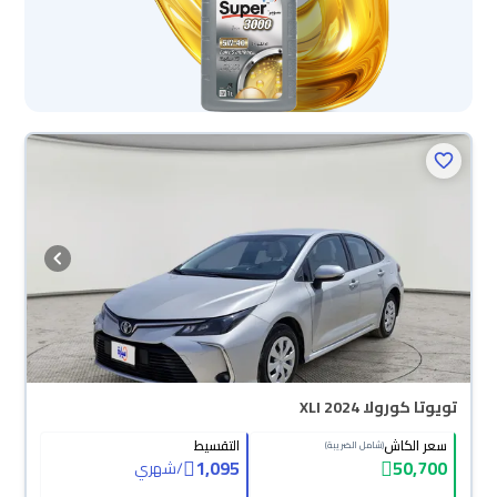
تويوتا كورولا XLI 2024
سعر الكاش
التقسيط
(شامل الضريبة)
1,095
50,700
/
شهري