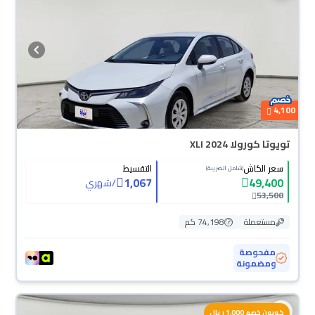
4,100
تويوتا كورولا XLI 2024
سعر الكاش
التقسيط
(شامل الضريبة)
1,067
49,400
/
شهري
53,500
مستعملة
74,198 كم
مفحوصة
ومضمونة
كوبون خصم 1,000 ريال