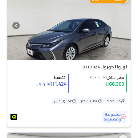
تويوتا كورولا XLI 2024
سعر الكاش
التقسيط
(شامل الضريبة)
1,424
66,300
/
شهري
مستعملة
48,056 كم
ممشى قليل
مفحوصة
ومضمونة