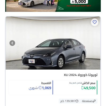
تويوتا كورولا XLI 2024
سعر الكاش
التقسيط
(شامل الضريبة)
1,069
49,500
/
شهري
مستعملة
139,987 كم