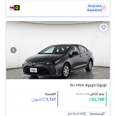
مفحوصة
ومضمونة
تويوتا كورولا XLI 2024
سعر الكاش
التقسيط
(شامل الضريبة)
1,137
52,700
/
شهري
مستعملة
94,014 كم