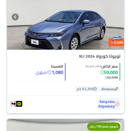
2,500
تويوتا كورولا XLI 2024
سعر الكاش
التقسيط
(شامل الضريبة)
1,080
50,000
/
شهري
52,500
مستعملة
92,206 كم
مفحوصة
ومضمونة
كوبون خصم 700 ريال