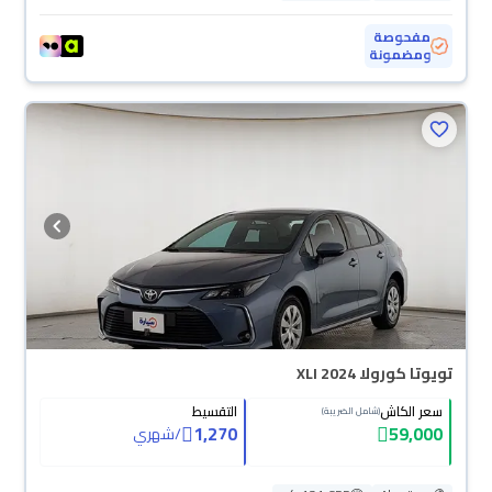
مفحوصة
ومضمونة
تويوتا كورولا XLI 2024
سعر الكاش
التقسيط
(شامل الضريبة)
1,270
59,000
/
شهري