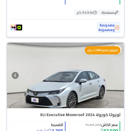
مستعملة
93,934 كم
مفحوصة
ومضمونة
كوبون خصم 1,000 ريال
تويوتا كورولا XLI Executive Moonroof 2024
سعر الكاش
التقسيط
(شامل الضريبة)
1,365
63,500
/
شهري