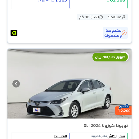
مستعملة
105,668 كم
مفحوصة
ومضمونة
كوبون خصم 700 ريال
2,200
تويوتا كورولا XLI 2024
سعر الكاش
التقسيط
(شامل الضريبة)