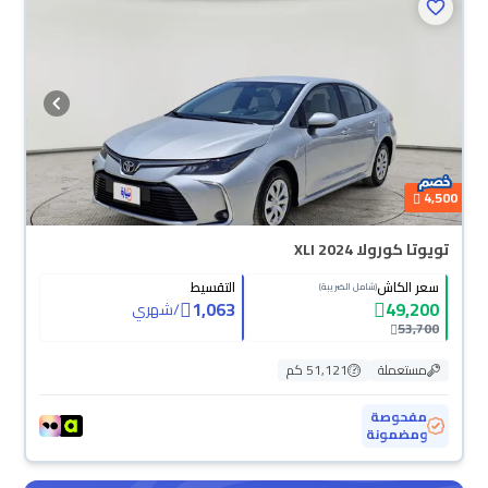
4,500
تويوتا كورولا XLI 2024
سعر الكاش
التقسيط
(شامل الضريبة)
1,063
49,200
/
شهري
53,700
مستعملة
51,121 كم
مفحوصة
ومضمونة