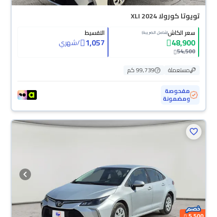
تويوتا كورولا XLI 2024
سعر الكاش
التقسيط
(شامل الضريبة)
1,057
48,900
/
شهري
54,500
مستعملة
99,739 كم
مفحوصة
ومضمونة
5,500