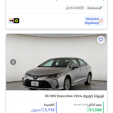
مستعملة
82,064 كم
مفحوصة
ومضمونة
تويوتا كورولا Xli HEV Executive 2024
سعر الكاش
التقسيط
(شامل الضريبة)
1,112
51,500
/
شهري