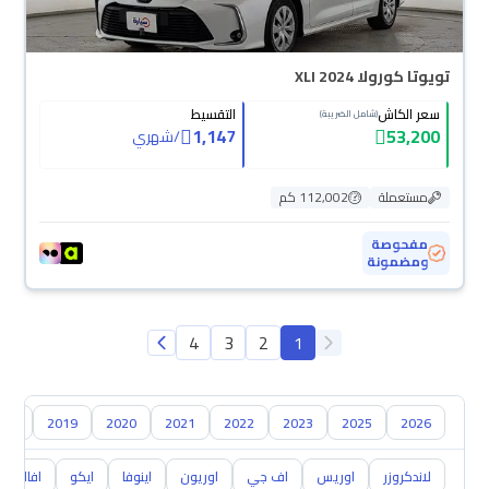
تويوتا كورولا XLI 2024
سعر الكاش
التقسيط
(شامل الضريبة)
1,147
53,200
/
شهري
مستعملة
112,002 كم
مفحوصة
ومضمونة
4
3
2
1
018
2019
2020
2021
2022
2023
2025
2026
لاندكروزر
اوريس
اف جي
اوريون
اينوفا
ايكو
افالون