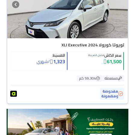
تويوتا كورولا XLI Executive 2024
سعر الكاش
التقسيط
(شامل الضريبة)
1,323
61,500
/
شهري
مستعملة
59,304 كم
مفحوصة
ومضمونة