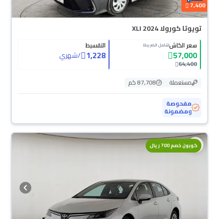
7,400
تويوتا كورولا XLI 2024
سعر الكاش
التقسيط
(شامل الضريبة)
1,228
57,000
/
شهري
64,400
مستعملة
87,708 كم
مفحوصة
ومضمونة
كوبون خصم 700 ريال