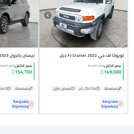
تويوتا اف جي FJ Cruiser 2022 دبل
نيسان باترول SE 2023 دبل
سعر الكاش
سعر الكاش
(شامل الضريبة)
(شامل الضريبة)
154,700
149,000
مستعملة
29,034 كم
ممشى قليل
مستعملة
58,443
مفحوصة
مفحوصة
ومضمونة
ومضمونة