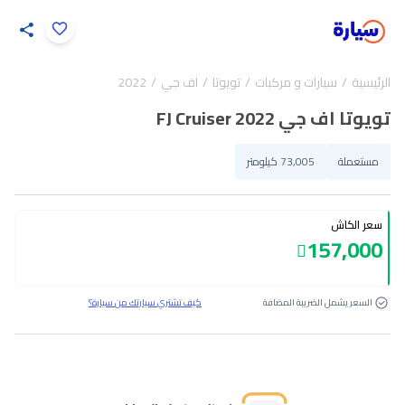
اضغط لتكبير الصورة
الرئيسية
سيارات و مركبات
تويوتا
اف جي
2022
23
/
1
تويوتا اف جي FJ Cruiser 2022
مستعملة
73,005 كيلومتر
سعر الكاش
157,000
السعر يشمل الضريبة المضافة
كيف تشتري سيارتك من سيارة؟