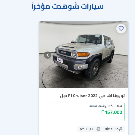
سيارات شوهدت مؤخراً
تويوتا اف جي FJ Cruiser 2022 دبل
سعر الكاش
(شامل الضريبة)
157,000
مستعملة
73,005 كم