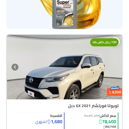
محجوزة
700 ريال كاش باك
8,300
تويوتا فورتشنر GX 2021 دبل
سعر الكاش
التقسيط
(شامل الضريبة)
1,680
78,400
/
شهري
86,700