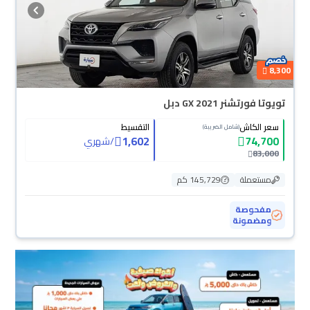
8,300
تويوتا فورتشنر GX 2021 دبل
سعر الكاش
التقسيط
(شامل الضريبة)
1,602
74,700
/
شهري
83,000
مستعملة
145,729 كم
مفحوصة
ومضمونة