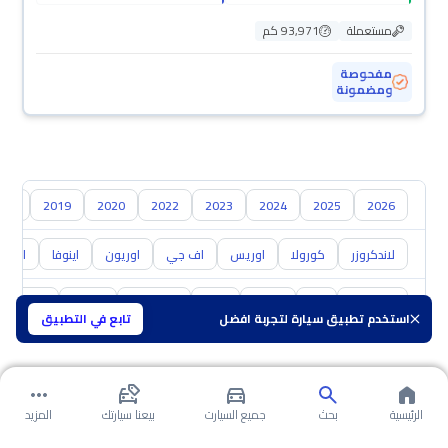
مستعملة
93,971 كم
مفحوصة
ومضمونة
018
2019
2020
2022
2023
2024
2025
2026
لاندكروزر
كورولا
اوريس
اف جي
اوريون
اينوفا
ايكو
هيونداي
كيا
نيسان
مازدا
سوزوكي
هافال
GAC
استخدم تطبيق سيارة لتجربة افضل
تابع في التطبيق
الرئيسية
بحث
جميع السيارت
بيعنا سيارتك
المزيد