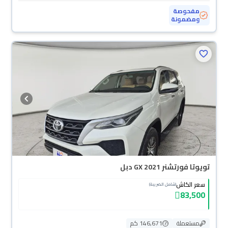
مفحوصة
ومضمونة
تويوتا فورتشنر GX 2021 دبل
سعر الكاش
(شامل الضريبة)
83,500
مستعملة
146,671 كم