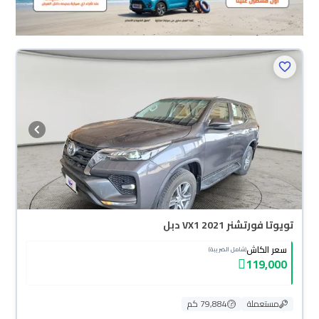
تويوتا فورتشنر VX1 2021 دبل
سعر الكاش
(شامل الضريبة)
119,000
مستعملة
79,884 كم