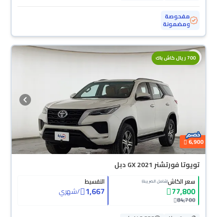
مفحوصة
ومضمونة
محجوزة
700 ريال كاش باك
6,900
تويوتا فورتشنر GX 2021 دبل
سعر الكاش
التقسيط
(شامل الضريبة)
1,667
77,800
/
شهري
84,700