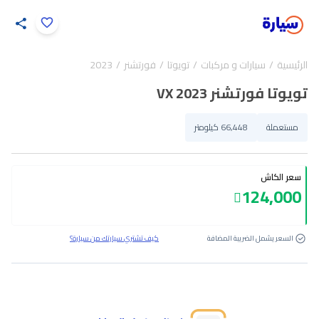
اضغط لتكبير الصورة
الرئيسية
سيارات و مركبات
تويوتا
فورتشنر
2023
33
/
1
تويوتا فورتشنر VX 2023
مستعملة
66,448 كيلومتر
سعر الكاش
124,000
السعر يشمل الضريبة المضافة
كيف تشتري سيارتك من سيارة؟