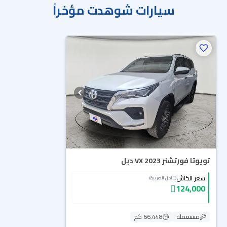
سيارات شوهدت مؤخراً
تويوتا فورتشنر VX 2023 دبل
سعر الكاش
(شامل الضريبة)
124,000
مستعملة
66,448 كم