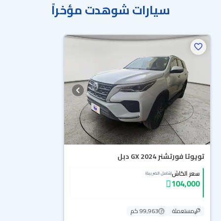
سيارات شوهدت مؤخراً
تويوتا فورتشنر GX 2024 دبل
سعر الكاش
(شامل الضريبة)
104,000
مستعملة
99,963 كم