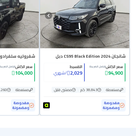
شانجان CS95 Black Edition 2024 دبل
شفروليه سلفرادو LT 2021 دبل
سعر الكاش
التقسيط
سعر الكاش
(شامل الضريبة)
(شامل الضريبة)
104,000
2,029
94,900
/
شهري
مستعملة
38,843 كم
ممشى قليل
مستعملة
79,260
مفحوصة
مفحوصة
ومضمونة
ومضمونة