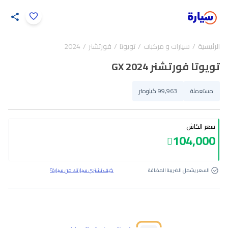
اضغط لتكبير الصورة
الرئيسية
سيارات و مركبات
تويوتا
فورتشنر
2024
34
/
1
تويوتا فورتشنر GX 2024
مستعملة
99,963 كيلومتر
سعر الكاش
104,000
السعر يشمل الضريبة المضافة
كيف تشتري سيارتك من سيارة؟