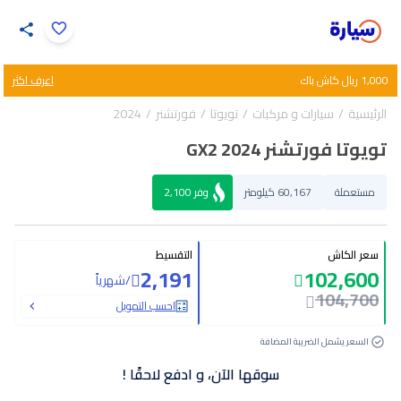
اضغط لتكبير الصورة
1,000 ريال كاش باك
اعرف اكثر
37
/
1
الرئيسية
سيارات و مركبات
تويوتا
فورتشنر
2024
تويوتا فورتشنر GX2 2024
مستعملة
60,167 كيلومتر
وفر
2,100
سعر الكاش
التقسيط
2,191
102,600
/
شهرياً
104,700
احسب التمويل
السعر يشمل الضريبة المضافة
سوقها الآن، و ادفع لاحقًا !