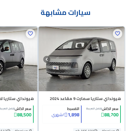
سيارات مشابهة
هيونداي ستاريا سمارت 9 مقاعد 2024
هيونداي ستاريا لاكجري 9 م
سعر الكاش
التقسيط
سعر الكاش
(شامل الضريبة)
(شامل الضريبة)
88,500
1,898
88,700
/
شهري
مستعملة
166,131 كم
مستعملة
37,517