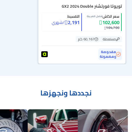
تويوتا فورتشنر GX2 2024 Double
سعر الكاش
التقسيط
(شامل الضريبة)
2,191
102,600
/
شهري
104,700
مستعملة
60,167 كم
مفحوصة
ومضمونة
نجددها ونجهزها