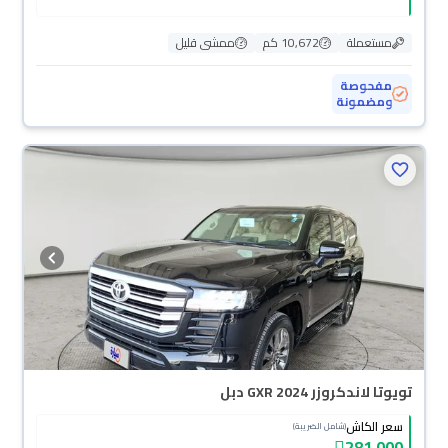
مستعملة
10,672 كم
ممشى قليل
مفحوصة
ومضمونة
تويوتا لاندكروزر GXR 2024 دبل
سعر الكاش
(شامل الضريبة)
281,000