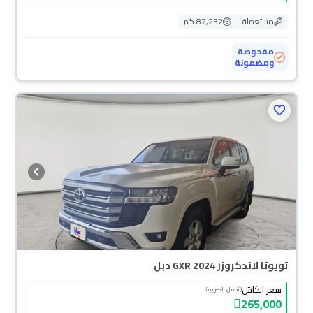
مستعملة
82,232 كم
مفحوصة
ومضمونة
تويوتا لاندكروزر GXR 2024 دبل
سعر الكاش
(شامل الضريبة)
265,000