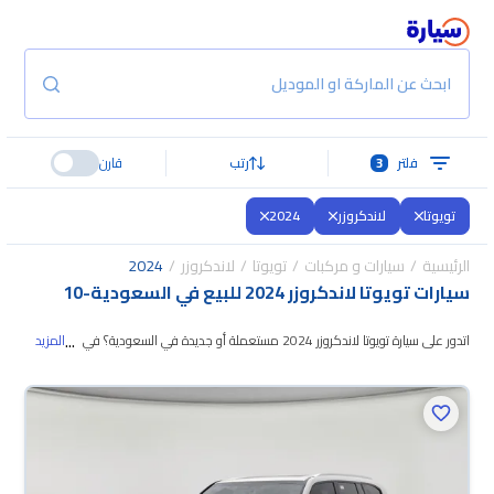
ابحث عن الماركة او الموديل
فلتر
3
رتب
قارن
تويوتا
لاندكروزر
2024
الرئيسية
سيارات و مركبات
تويوتا
لاندكروزر
2024
سيارات تويوتا لاندكروزر 2024 للبيع في السعودية
-
10
...
اتدور على سيارة تويوتا لاندكروزر 2024 مستعملة أو جديدة في السعودية؟ في
المزيد
موقع سيارة بنوفر لك كل الخيارات، تقدر تتصفح الموديلات وتختار
اللي يناسبك. جميع
سيارات تويوتا لاندكروزر 2024 المستعملة مضمونة ومفحوصة بأكثر من 200 نقطة
وتقدر تجربها لمدة 10 أيام، وإن ما ناسبتك لأي سبب تقدر تسترجع كامل المبلغ خلال
10 أيام بكل سهولة. والسيارات الجديدة مضمونة بضمان الوكالة، تقدر تشتريها كاش
أو تقسيط، وتحجزها أونلاين، وبتوصلك لين باب بيتك.