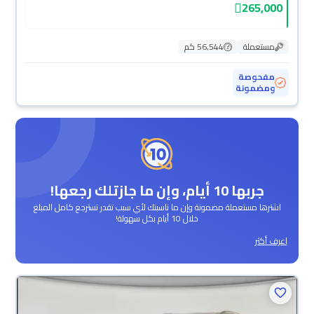
265,000
مستعملة
56,544 كم
مفحوصة
ومضمونة
جربها 10 أيام، وإن ما جازتلك رجعها!
اشترها مستعملة مضمونة وإن ما ناسبتك لأي سبب تقدر تسترجع كامل المبلغ
خلال 10 أيام بكل سهولة!
اعرف أكثر