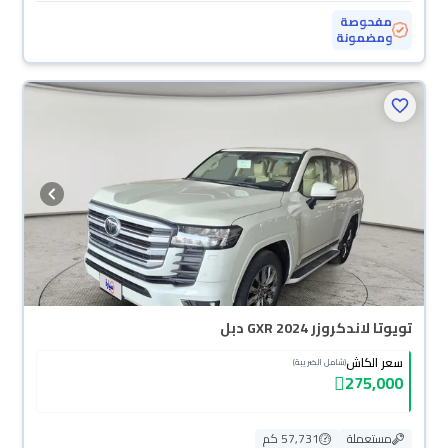
مفحوصة
ومضمونة
تويوتا لاندكروزر GXR 2024 دبل
سعر الكاش
(شامل الضريبة)
275,000
مستعملة
57,731 كم