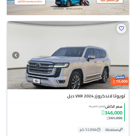
15,000
تويوتا لاندكروزر VXR 2024 دبل
سعر الكاش
(شامل الضريبة)
346,000
361,000
مستعملة
52,864 كم