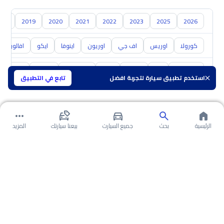
018
2019
2020
2021
2022
2023
2025
2026
كورولا
اوريس
اف جي
اوريون
اينوفا
ايكو
افالون
هيونداي
كيا
نيسان
مازدا
سوزوكي
هافال
GAC
استخدم تطبيق سيارة لتجربة افضل
تابع في التطبيق
الرئيسية
بحث
جميع السيارت
بيعنا سيارتك
المزيد