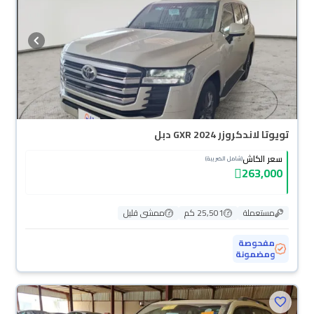
تويوتا لاندكروزر GXR 2024 دبل
سعر الكاش
(شامل الضريبة)
263,000
مستعملة
25,501 كم
ممشى قليل
مفحوصة
ومضمونة