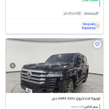
مستعملة
65,414 كم
مفحوصة
ومضمونة
تويوتا لاندكروزر GXR3 2024 دبل
سعر الكاش
(شامل الضريبة)