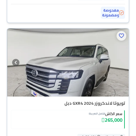
مفحوصة
ومضمونة
تويوتا لاندكروزر GXR4 2024 دبل
سعر الكاش
(شامل الضريبة)
265,000