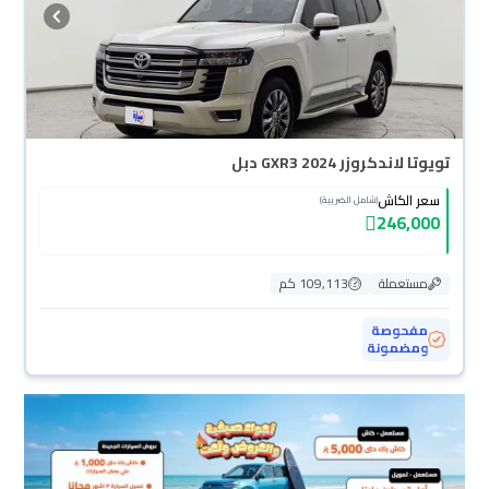
تويوتا لاندكروزر GXR3 2024 دبل
سعر الكاش
(شامل الضريبة)
246,000
مستعملة
109,113 كم
مفحوصة
ومضمونة