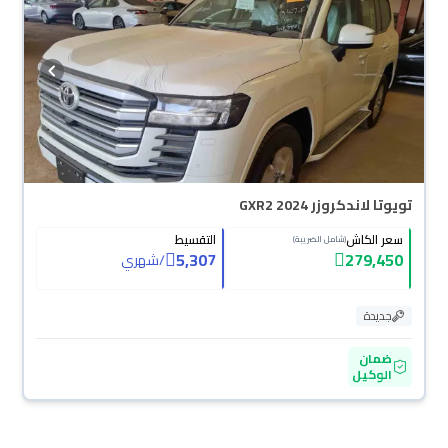
تويوتا لاندكروزر GXR2 2024
سعر الكاش
التقسيط
(شامل الضريبة)
5,307
279,450
/
شهري
جديدة
ضمان
الوكيل