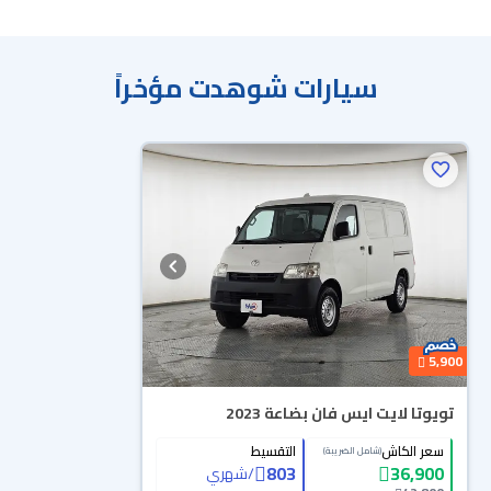
سيارات شوهدت مؤخراً
محجوزة
5,900
تويوتا لايت ايس فان بضاعة 2023
سعر الكاش
التقسيط
(شامل الضريبة)
803
36,900
/
شهري