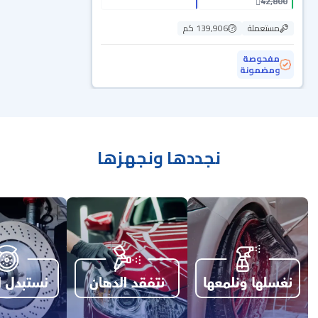
42,800
مستعملة
139,906 كم
مفحوصة
ومضمونة
نجددها ونجهزها