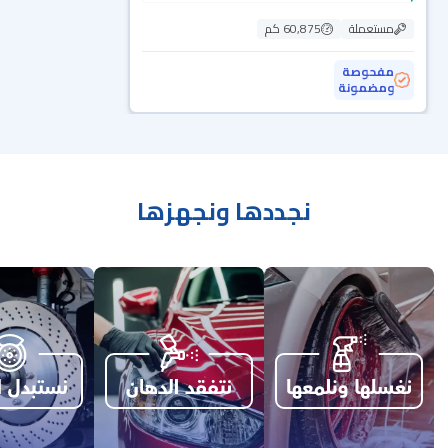
مستعملة
60,875 كم
مفحوصة
ومضمونة
نجددها ونجهزها