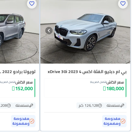
بي ام دبليو الفئة اكس 4 xDrive 30i 2023
تويوتا برادو TXL 2022 دبل
سعر الكاش
سعر الكاش
(شامل الضريبة)
(شامل الضريبة)
152,000
180,000
مستعملة
126,128 كم
مستعملة
58,208
مفحوصة
مفحوصة
ومضمونة
ومضمونة