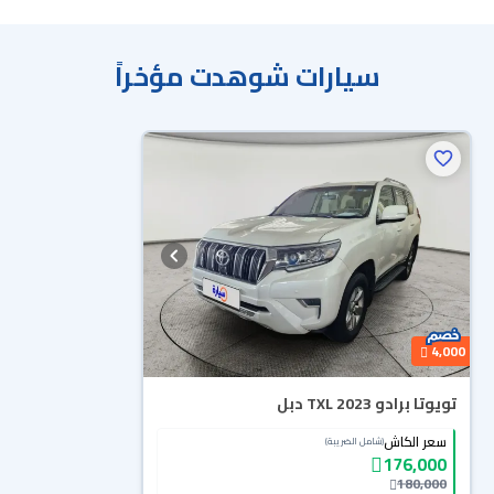
سيارات شوهدت مؤخراً
4,000
تويوتا برادو TXL 2023 دبل
سعر الكاش
(شامل الضريبة)
176,000
180,000