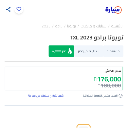
اضغط لتكبير الصورة
الرئيسية
سيارات و مركبات
تويوتا
برادو
2023
31
/
1
تويوتا برادو TXL 2023
مستعملة
60,875 كيلومتر
وفر
4,000
سعر الكاش
176,000
180,000
السعر يشمل الضريبة المضافة
كيف تشتري سيارتك من سيارة؟