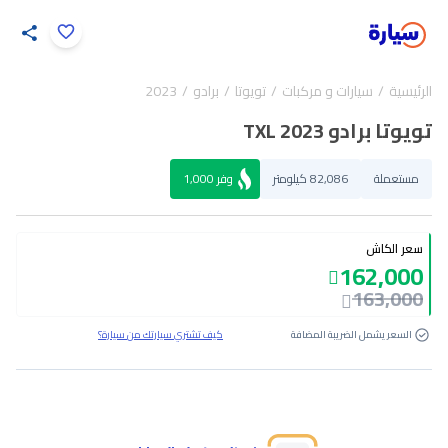
اضغط لتكبير الصورة
الرئيسية
سيارات و مركبات
تويوتا
برادو
2023
33
/
1
تويوتا برادو TXL 2023
مستعملة
82,086 كيلومتر
وفر
1,000
سعر الكاش
162,000
163,000
السعر يشمل الضريبة المضافة
كيف تشتري سيارتك من سيارة؟