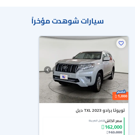
سيارات شوهدت مؤخراً
1,000
تويوتا برادو TXL 2023 دبل
سعر الكاش
(شامل الضريبة)
162,000
163,000