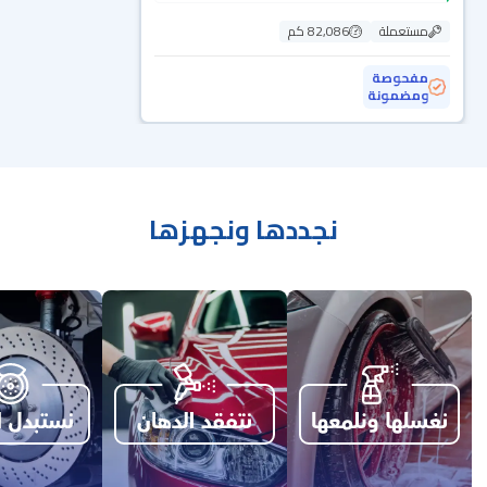
مستعملة
82,086 كم
مفحوصة
ومضمونة
نجددها ونجهزها