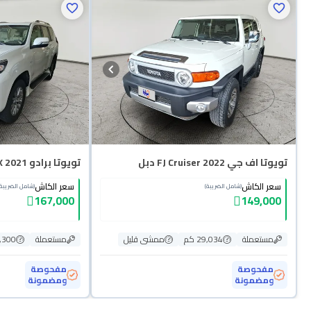
تويوتا اف جي FJ Cruiser 2022 دبل
تويوتا برادو VX 2021 دبل
سعر الكاش
سعر الكاش
(شامل الضريبة)
(شامل الضريبة)
167,000
149,000
مستعملة
29,034 كم
ممشى قليل
مستعملة
53,300
مفحوصة
مفحوصة
ومضمونة
ومضمونة