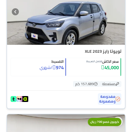
تويوتا رايز XLE 2023
سعر الكاش
التقسيط
(شامل الضريبة)
974
45,000
/
شهري
مستعملة
157,689 كم
مفحوصة
ومضمونة
محجوزة
كوبون خصم 700 ريال