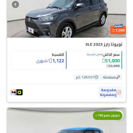
1,000
تويوتا رايز XLE 2023
سعر الكاش
التقسيط
(شامل الضريبة)
1,122
51,000
/
شهري
52,000
مستعملة
128,031 كم
مفحوصة
ومضمونة
كوبون خصم 700