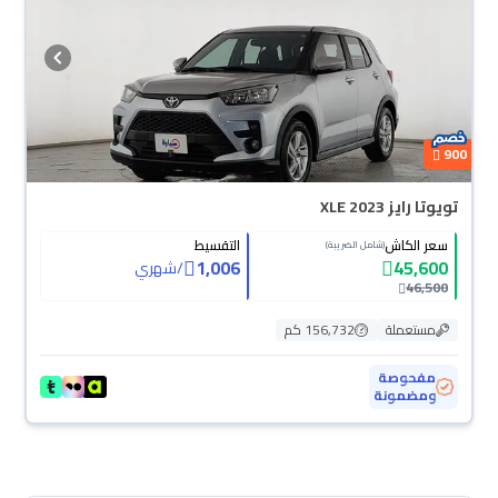
900
تويوتا رايز XLE 2023
سعر الكاش
التقسيط
(شامل الضريبة)
1,006
45,600
/
شهري
46,500
مستعملة
156,732 كم
مفحوصة
ومضمونة