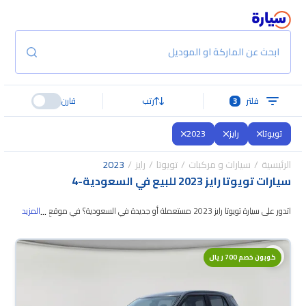
ابحث عن الماركة او الموديل
فلتر
3
رتب
قارن
تويوتا
رايز
2023
الرئيسية
سيارات و مركبات
تويوتا
رايز
2023
سيارات تويوتا رايز 2023 للبيع في السعودية
-
4
...
اتدور على سيارة تويوتا رايز 2023 مستعملة أو جديدة في السعودية؟ في موقع
المزيد
سيارة بنوفر لك كل الخيارات، تقدر تتصفح الموديلات وتختار
اللي يناسبك. جميع سيارات
تويوتا رايز 2023 المستعملة مضمونة ومفحوصة بأكثر من 200 نقطة وتقدر تجربها
كوبون خصم 700 ريال
لمدة 10 أيام، وإن ما ناسبتك لأي سبب تقدر تسترجع كامل المبلغ خلال 10 أيام بكل
سهولة. والسيارات الجديدة مضمونة بضمان الوكالة، تقدر تشتريها كاش أو تقسيط،
وتحجزها أونلاين، وبتوصلك لين باب بيتك.