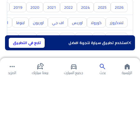
018
2019
2020
2021
2022
2024
2025
2026
لاندكروزر
كورولا
اوريس
اف جي
اوريون
اينوفا
ايكو
هيونداي
كيا
نيسان
مازدا
سوزوكي
هافال
GAC
استخدم تطبيق سيارة لتجربة افضل
تابع في التطبيق
الرئيسية
بحث
جميع السيارت
بيعنا سيارتك
المزيد