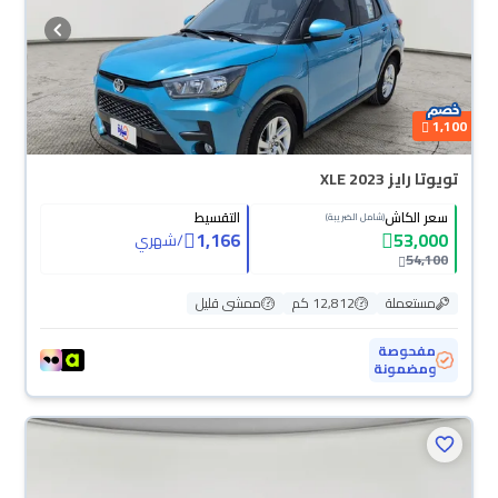
1,100
تويوتا رايز XLE 2023
سعر الكاش
التقسيط
(شامل الضريبة)
1,166
53,000
/
شهري
54,100
مستعملة
12,812 كم
ممشى قليل
مفحوصة
ومضمونة
محجوزة