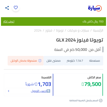
اضغط لتكبير الصورة
700 ريال كاش باك
اعرف اكثر
36
/
1
الرئيسية
سيارات و مركبات
تويوتا
فيلوز
2024
تويوتا فيلوز GLX 2024
أقل من
50,000
كم في السنة
مستعملة
7,547 كيلومتر
ممشى قليل
مشمولة بضمان الوكيل
سعر الكاش
التقسيط
1,703
79,500
/
شهرياً
احسب التمويل
السعر يشمل الضريبة المضافة