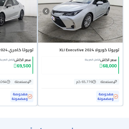
تويوتا كورولا XLI Executive 2024
تويوتا كامري GLE HEV 2024
سعر الكاش
سعر الكاش
(شامل الضريبة)
(شامل الضريبة)
69,500
68,000
مستعملة
65,776 كم
مستعملة
11,064
مفحوصة
مفحوصة
ومضمونة
ومضمونة