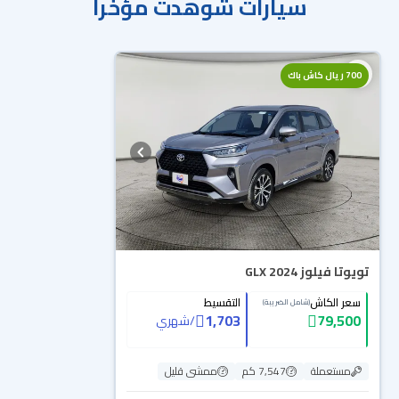
سيارات شوهدت مؤخراً
700 ريال كاش باك
تويوتا فيلوز GLX 2024
سعر الكاش
التقسيط
(شامل الضريبة)
1,703
79,500
/
شهري
مستعملة
7,547 كم
ممشى قليل