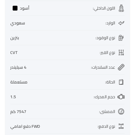
اللون الداخلي
:
أسود
الوارد
:
سعودي
نوع الوقود
:
بنزين
نوع القير
:
CVT
عدد السلندرات
:
4 سيليندر
الحالة
:
مستعملة
حجم المحرك
:
1.5
الممشى
:
7547 كم
نوع الدفع
:
FWD دفع امامي