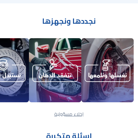
نجددها ونجهزها
إخلاء مسؤولية
اسئلة متكررة