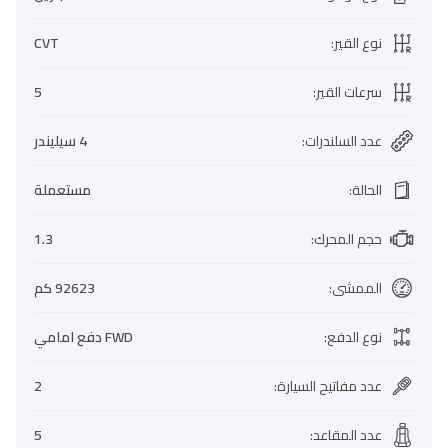
نوع القير
:
CVT
سرعات القير
:
5
عدد السلندرات
:
4 سيليندر
الحالة
:
مستعملة
حجم المحرك
:
1.3
الممشى
:
92623 كم
نوع الدفع
:
FWD دفع امامي
عدد مفاتيح السيارة
:
2
عدد المقاعد
:
5