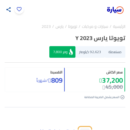
اضغط لتكبير الصورة
الرئيسية
سيارات و مركبات
تويوتا
يارس
2023
34
/
1
تويوتا يارس Y 2023
مستعملة
92,623 كيلومتر
وفر
7,800
سعر الكاش
التقسيط
809
37,200
/
شهرياً
45,000
السعر يشمل الضريبة المضافة