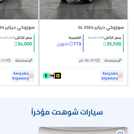
سوزوكي ديزاير GL 2024
سوزوكي ديزاير GL 2024
سعر الكاش
التقسيط
سعر الكاش
(شامل الضريبة)
(شامل الضريبة)
34,000
773
35,500
/
شهري
مستعملة
69,107 كم
مستعملة
06,131
مفحوصة
مفحوصة
ومضمونة
ومضمونة
سيارات شوهدت مؤخراً