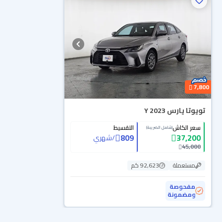
7,800
تويوتا يارس Y 2023
سعر الكاش
التقسيط
(شامل الضريبة)
809
37,200
/
شهري
45,000
مستعملة
92,623 كم
مفحوصة
ومضمونة