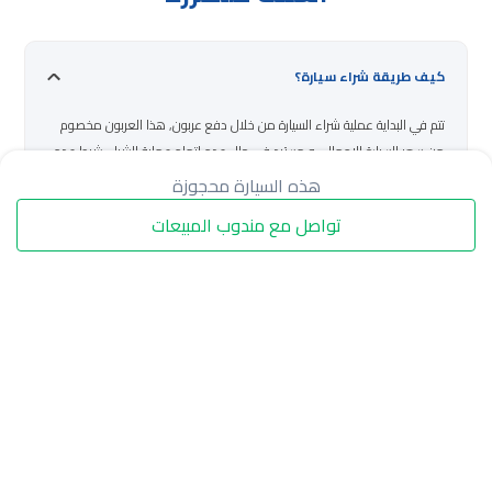
كيف طريقة شراء سيارة؟
تتم في البداية عملية شراء السيارة من خلال دفع عربون, هذا العربون مخصوم
من سعر السيارة الاجمالي و مسترد في حال عدم اتمام عملية الشراء شرط عدم
تثبيت حجز السيارة.
هذه السيارة محجوزة
تواصل مع مندوب المبيعات
كيف أدفع قيمة السيارة؟
هل موقعكم معتمد من قبل وزارة التجارة؟
المزيد من الاسئلة المتكررة