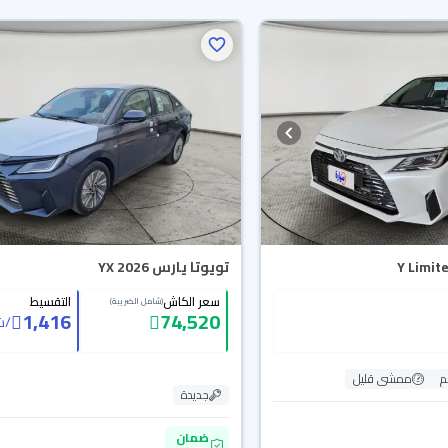
تويوتا يارس YX 2026
سعر الكاش
التقسيط
(شامل الضريبة)
1,416
74,520
/
ش
ممشى قليل
جديدة
ضمان