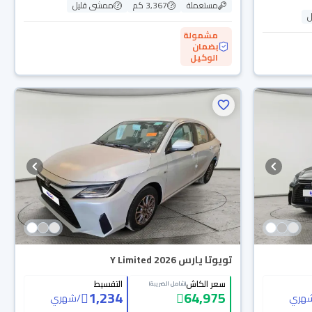
مستعملة
3,367 كم
ممشى قليل
ل
مشمولة
بضمان
الوكيل
تويوتا يارس Y Limited 2026
سعر الكاش
التقسيط
(شامل الضريبة)
1,234
64,975
هري
/
شهري