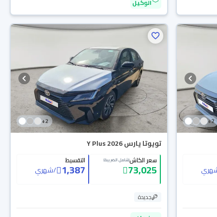
الوكيل
+
2
+
2
تويوتا يارس Y Plus 2026
سعر الكاش
التقسيط
(شامل الضريبة)
1,387
73,025
هري
/
شهري
جديدة