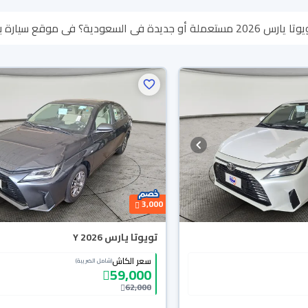
وفر لك كل الخيارات، تقدر تتصفح الموديلات وتختار
تقدر تسترجع كامل المبلغ خلال 10 أيام بكل سهولة. والسيارات الجديدة
تك.
3,000
تويوتا يارس Y 2026
سعر الكاش
(شامل الضريبة)
59,000
62,000