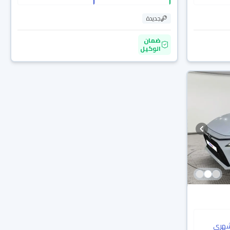
جديدة
ضمان
الوكيل
هري