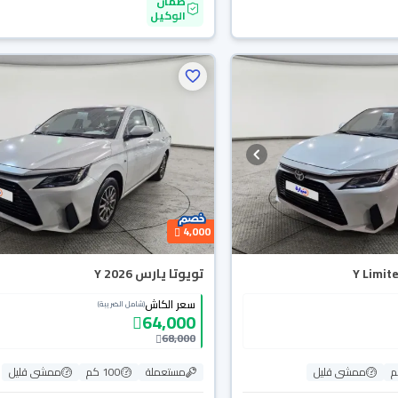
ضمان
الوكيل
4,000
تويوتا يارس Y 2026
سعر الكاش
(شامل الضريبة)
64,000
68,000
ممشى قليل
مستعملة
100 كم
ممشى قليل