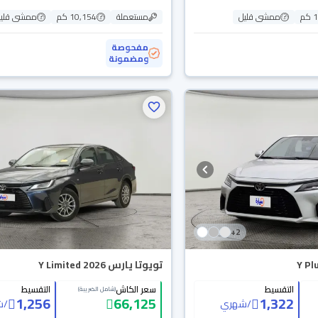
م
ممشى قليل
مستعملة
10,154 كم
ممشى قلي
مفحوصة
ومضمونة
+
2
تويوتا يارس Y Limited 2026
التقسيط
سعر الكاش
التقسيط
(شامل الضريبة)
1,256
66,125
1,322
/
شهري
/
ش