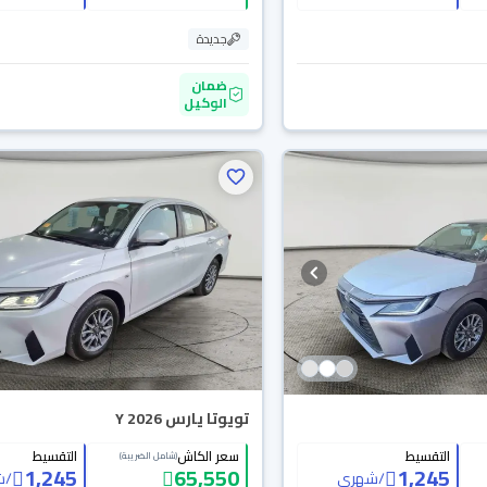
جديدة
ضمان
الوكيل
تويوتا يارس Y 2026
التقسيط
سعر الكاش
التقسيط
(شامل الضريبة)
1,245
65,550
1,245
/
شهري
/
ش