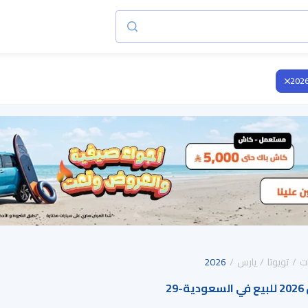
202
ت
تويوتا
يارس
2026
ة
-
29