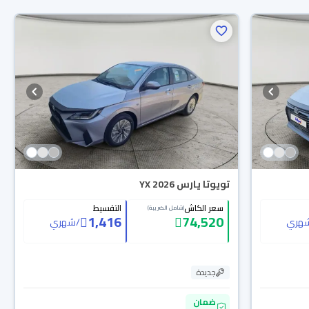
تويوتا يارس YX 2026
سعر الكاش
التقسيط
(شامل الضريبة)
1,416
74,520
هري
/
شهري
جديدة
ضمان