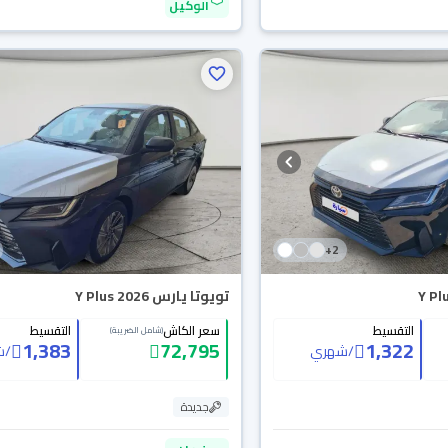
الوكيل
+
2
تويوتا يارس Y Plus 2026
التقسيط
سعر الكاش
التقسيط
(شامل الضريبة)
1,383
72,795
1,322
/
شهري
/
ش
جديدة