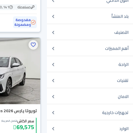
اللون الداخلي
مستعملة
10,141 ك
بلد المنشأ
مفحوصة
ومضمونة
التصنيف
أهم المميزات
الراحة
تقنيات
الامان
تويوتا يارس Y Plus 2026
تجهيزات خارجية
سعر الكاش
(شامل الضريبة)
69,575
الوارد