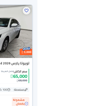
3,000
تويوتا يارس Y Limited 2026
سعر الكاش
(شامل الضريبة)
65,000
68,000
مستعملة
100 كم
مشمولة
بضمان