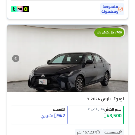
مفحوصة
ومضمونة
700 ريال كاش باك
تويوتا يارس Y 2024
سعر الكاش
التقسيط
(شامل الضريبة)
942
43,500
/
شهري
مستعملة
167,237 كم