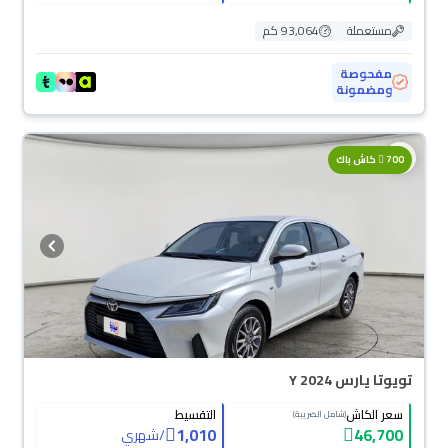
مستعملة
93,064 كم
مفحوصة
ومضمونة
700
كاش باك
تويوتا يارس Y 2024
سعر الكاش
التقسيط
(شامل الضريبة)
1,010
46,700
/
شهري