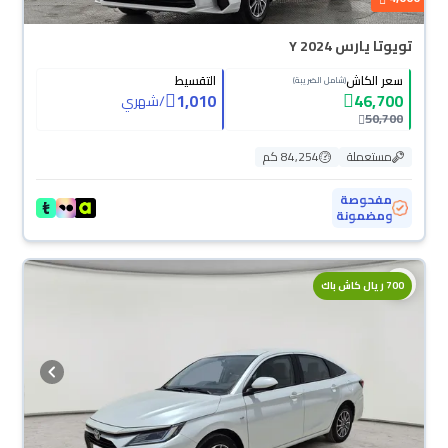
تويوتا يارس Y 2024
سعر الكاش
التقسيط
(شامل الضريبة)
1,010
46,700
/
شهري
50,700
مستعملة
84,254 كم
مفحوصة
ومضمونة
700 ريال كاش باك