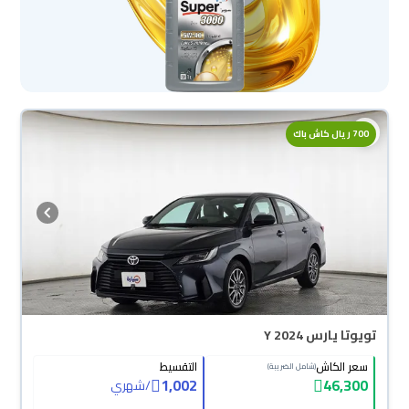
700 ريال كاش باك
تويوتا يارس Y 2024
سعر الكاش
التقسيط
(شامل الضريبة)
1,002
46,300
/
شهري