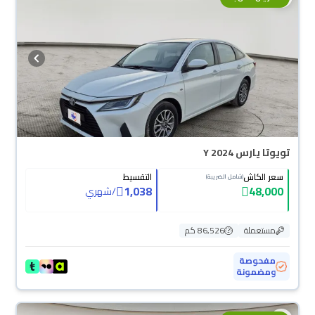
تويوتا يارس Y 2024
سعر الكاش
التقسيط
(شامل الضريبة)
1,038
48,000
/
شهري
مستعملة
86,526 كم
مفحوصة
ومضمونة