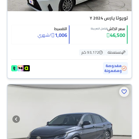
تويوتا يارس Y 2024
سعر الكاش
التقسيط
(شامل الضريبة)
1,006
46,500
/
شهري
مستعملة
93,172 كم
مفحوصة
ومضمونة