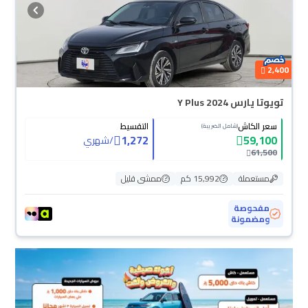
2,400
تويوتا يارس Y Plus 2024
سعر الكاش
التقسيط
(شامل الضريبة)
1,272
59,100
/
شهري
61,500
مستعملة
15,992 كم
ممشى قليل
مفحوصة
ومضمونة