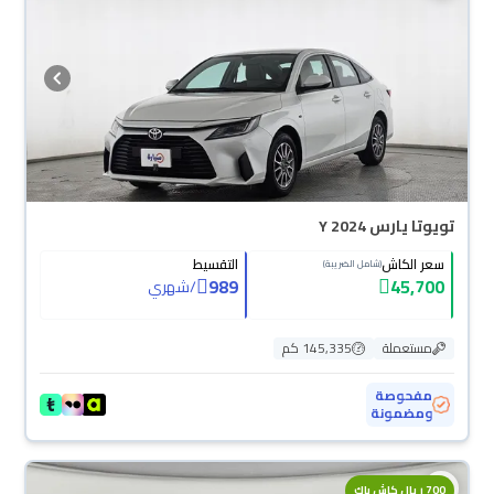
تويوتا يارس Y 2024
سعر الكاش
التقسيط
(شامل الضريبة)
989
45,700
/
شهري
مستعملة
145,335 كم
مفحوصة
ومضمونة
700 ريال كاش باك