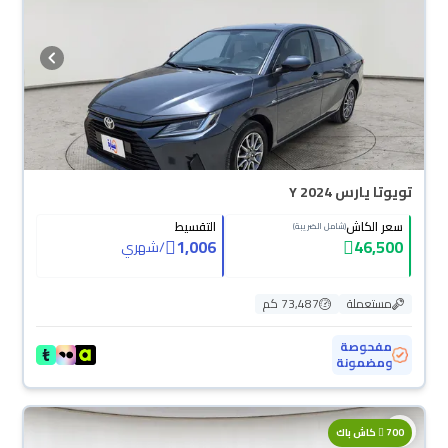
تويوتا يارس Y 2024
سعر الكاش
التقسيط
(شامل الضريبة)
1,006
46,500
/
شهري
مستعملة
73,487 كم
مفحوصة
ومضمونة
700
كاش باك