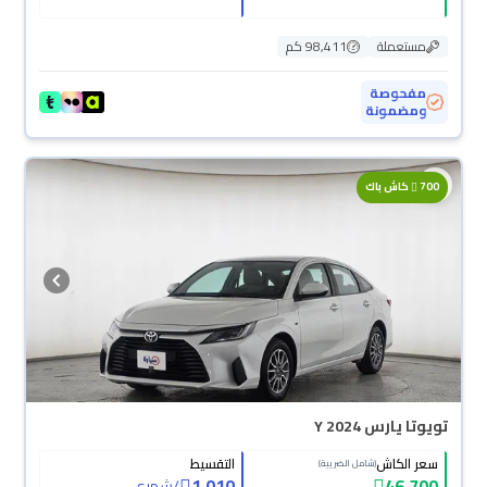
مستعملة
98,411 كم
مفحوصة
ومضمونة
700
كاش باك
تويوتا يارس Y 2024
سعر الكاش
التقسيط
(شامل الضريبة)
1,010
46,700
/
شهري