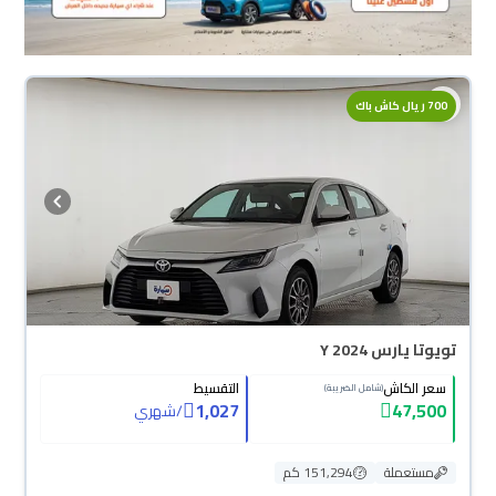
700 ريال كاش باك
تويوتا يارس Y 2024
سعر الكاش
التقسيط
(شامل الضريبة)
1,027
47,500
/
شهري
مستعملة
151,294 كم