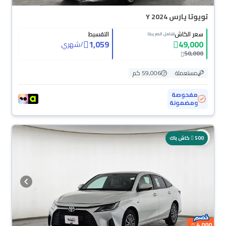
تويوتا يارس Y 2024
سعر الكاش
التقسيط
(شامل الضريبة)
1,059
49,000
/
شهري
50,000
مستعملة
59,006 كم
مفحوصة
ومضمونة
500
كاش باك
4,000