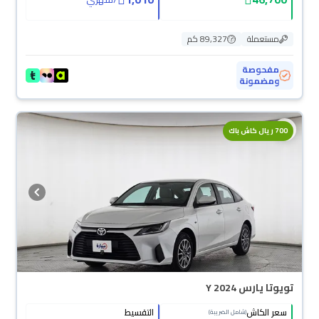
مستعملة
89,327 كم
مفحوصة
ومضمونة
700 ريال كاش باك
تويوتا يارس Y 2024
سعر الكاش
التقسيط
(شامل الضريبة)