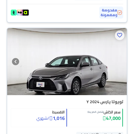
مفحوصة
ومضمونة
تويوتا يارس Y 2024
سعر الكاش
التقسيط
(شامل الضريبة)
1,016
47,000
/
شهري