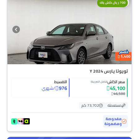
700 ريال كاش باك
1,400
تويوتا يارس Y 2024
سعر الكاش
التقسيط
(شامل الضريبة)
976
45,100
/
شهري
46,500
مستعملة
73,702 كم
مفحوصة
ومضمونة