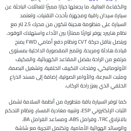
والكفاءة العالية، ما يجعلها خيارًا مميزًا للعائلات الباحثة عن
سيارة سيدان راقية ومجهزة بأحدث التقنيات. وتعتمد
السيارة على منظومة هجينة تتكون من محرك 2.5 لتر مع
نظام هايبرد يوفر توازنًا ممتازًا بين الأداء واستهلاك الوقود،
ويتصل بناقل حركة CVT ونظام دفع أمامي FWD يمنح
قيادة هادئة ومريحة. وتتميز المقصورة الداخلية بمستوى
مرتفع من الراحة بفضل المقاعد الكهربائية، والمكيف
الأوتوماتيكي، وفتحات التكييف الخلفية، وتشغيل البصمة،
ومثبت السرعة، والأوامر الصوتية، إضافة إلى مسند الذراع
الخلفي الذي يعزز راحة الركاب.
كما توفر السيارة باقة متطورة من أنظمة السلامة تشمل
الثبات الإلكتروني ESP، وتنبيه مغادرة المسار، ونظام التحكم
بالانزلاق TRC، وفرامل ABS، ومساعد الفرامل BA،
والوسائد الهوائية الأمامية. وتكتمل التجربة مع شاشة