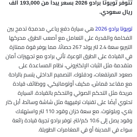
تتوفر تويوتا برادو 2026 بسعر يبدأ من 193,000 ألف
ريال سعودي.
تويوتا برادو 2026
هي سيارة دفع رباعي مدمجة تدمج بين
الفخامة والقدرة على التعامل مع أصعب الطرق. محركها
التيربو سعة 2.4 لتر يولد 267 حصانًا، مما يوفر قوة ممتازة
في القيادة على الطرق الوعرة. تأتي برادو مع تجهيزات أمان
متقدمة مثل الثبات الإلكتروني، نظام المساعدة على
صعود المرتفعات، ودفلوك. التصميم الداخلي يتسم بالراحة
مع مقاعد قماش، مكيف أوتوماتيكي، ووظائف قيادة
مريحة مثل التحكم الصوتي والتحكم بالقيادة. السيارة
تحتوي أيضًا على تقنيات ترفيهية مثل شاشة وسائط، أبل كار
بلاي، وبلوتوث. مع سعة خزان وقود 110 لتر واستهلاك
وقود يصل إلى 10.6 كم/لتر، توفر برادو تجربة قيادة رائعة
سواء في المدينة أو في المغامرات الطويلة.