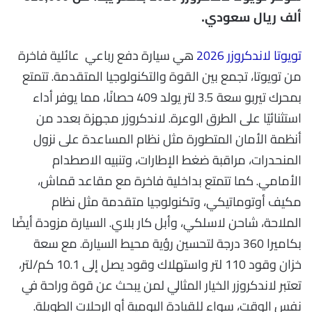
ألف ريال سعودي.
تويوتا لاندكروزر 2026
هي سيارة دفع رباعي عائلية فاخرة
من تويوتا، تجمع بين القوة والتكنولوجيا المتقدمة. تتمتع
بمحرك تيربو سعة 3.5 لتر يولد 409 حصانًا، مما يوفر أداء
استثنائيًا على الطرق الوعرة. لاندكروزر مجهزة بعدد من
أنظمة الأمان المتطورة مثل نظام المساعدة على نزول
المنحدرات، مراقبة ضغط الإطارات، وتنبيه الاصطدام
الأمامي. كما تتمتع بداخلية فاخرة مع مقاعد قماش،
مكيف أوتوماتيكي، وتكنولوجيا متقدمة مثل نظام
الملاحة، شاحن لاسلكي، وأبل كار بلاي. السيارة مزودة أيضًا
بكاميرا 360 درجة لتحسين رؤية محيط السيارة. مع سعة
خزان وقود 110 لتر واستهلاك وقود يصل إلى 10.1 كم/لتر،
تعتبر لاندكروزر الخيار المثالي لمن يبحث عن قوة وراحة في
نفس الوقت، سواء للقيادة اليومية أو الرحلات الطويلة.