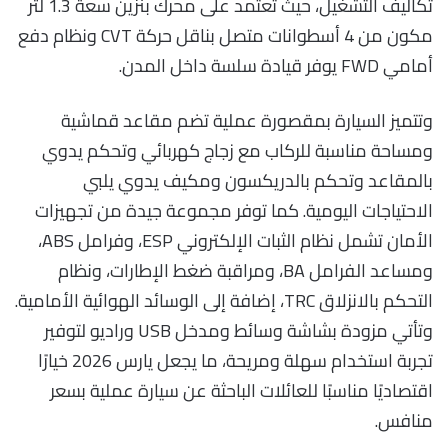
تكاليف التشغيل، حيث تعتمد على محرك بنزين سعة 1.3 لتر
مكون من 4 أسطوانات متصل بناقل حركة CVT ونظام دفع
أمامي FWD يوفر قيادة سلسة داخل المدن.
وتتميز السيارة بمقصورة عملية تضم مقاعد قماشية
ومساحة مناسبة للركاب مع زجاج كهربائي وتحكم يدوي
بالمقاعد وتحكم بالدريكسون ومكيف يدوي يلبي
الاحتياجات اليومية. كما توفر مجموعة جيدة من تجهيزات
الأمان تشمل نظام الثبات الإلكتروني ESP، وفرامل ABS،
ومساعد الفرامل BA، ومراقبة ضغط الإطارات، ونظام
التحكم بالانزلاق TRC، إضافة إلى الوسائد الهوائية الأمامية.
وتأتي مزودة بشاشة وسائط ومدخل USB وراديو لتوفير
تجربة استخدام سهلة ومريحة، ما يجعل يارس 2026 خيارًا
اقتصاديًا مناسبًا للعائلات الباحثة عن سيارة عملية بسعر
منافس.