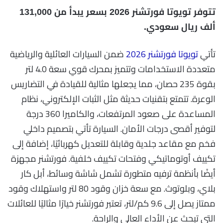
تتوفر تويوتا فورتشنر 2026 بسعر يبدأ من 131,000
ألف ريال سعودي.
تأتي
تويوتا فورتشنر 2026
ضمن السيارات العائلية والرياضية
متعددة الاستخدامات وتتميز بمحرك قوي سعة 4.0 لتر
بقوة 235 حصان، مما يجعلها مثالية للقيادة في التضاريس
الوعرة. تتمتع بتقنيات حديثة مثل الثبات الإلكتروني، نظام
المساعدة على صعود المرتفعات، والكاميرا 360 درجة
لتوفير أقصى درجات الأمان. السيارة تأتي بتصميم داخلي
فخم مع مقاعد جلدية وقابلة للتعديل كهربائيًا، إضافة إلى
تكييف أوتوماتيكي وفتحات تكييف خلفية. فورتشنر مجهزة
أيضًا بأنظمة ترفيه متطورة تشمل شاشة وسائط، أبل كار
بلاي، وبلوتوث. مع سعة خزان وقود 80 لتر واستهلاك وقود
ممتاز يصل إلى 9.6 كم/لتر، تعتبر فورتشنر خيارًا مثاليًا للعائلات
التي تبحث عن الأداء العالي والراحة.