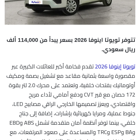
تتوفر تويوتا اينوفا 2026 بسعر يبدأ من 114,000 ألف
ريال سعودي.
تويوتا إينوفا 2026
تقدم فخامة أكبر للعائلات الكبيرة عبر
مقصورة واسعة بثمانية مقاعد مع تشغيل بصمة ومكيف
أوتوماتيك بفتحات خلفية، وتعتمد على محرك 2.0 لتر بقوة
172 حصان مع قير CVT ودفع أمامي لأداء مريح
واقتصادي، ويعزز تصميمها الخارجي الراقي مصابيح LED،
جنوط عملية، ومرايا كهربائية بإشارات، إضافة إلى جناح
خلفي، بينما توفر أنظمة أمان متقدمة تشمل ABS وEBD
وBA وESP وTRC والمساعدة على صعود المرتفعات، مع