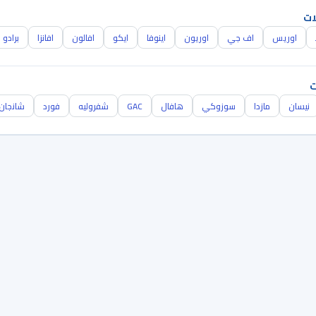
ات
اوريس
اف جي
اوريون
اينوفا
ايكو
افالون
افانزا
برادو
ت
نيسان
مازدا
سوزوكي
هافال
GAC
شفروليه
فورد
شانجان