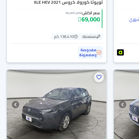
تويوتا كورولا كروس XLE HEV 2021
سعر الكاش
(شامل الضريبة)
69,000
هري
مستعملة
138,410 كم
مفحوصة
ومضمونة