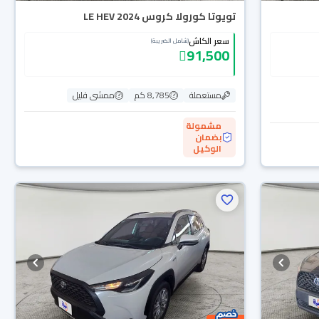
تويوتا كورولا كروس LE HEV 2024
سعر الكاش
(شامل الضريبة)
91,500
مستعملة
8,785 كم
ممشى قليل
مشمولة
بضمان
الوكيل