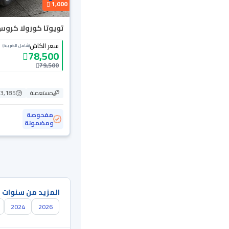
1,000
تويوتا كورولا كروس  2024
سعر الكاش
(شامل الضريبة)
78,500
79,500
مستعملة
13,185 ك
مفحوصة
ومضمونة
المزيد من سنوات 
2024
2026