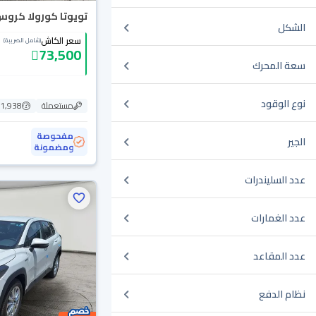
تويوتا كورولا كروس E 2021
الشكل
سعر الكاش
(شامل الضريبة)
73,500
سعة المحرك
نوع الوقود
مستعملة
101,938
مفحوصة
الجير
ومضمونة
عدد السليندرات
عدد الغمارات
عدد المقاعد
نظام الدفع