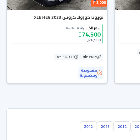
2,000
تويوتا كورولا كروس XLE HEV 2023
سعر الكاش
(شامل الضريبة)
74,500
76,500
مستعملة
56,992 كم
مفحوصة
ومضمونة
2012
2013
2014
20