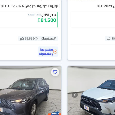
XL
تويوتا كورولا كروس XLE HEV 2024
سعر الكاش
(شامل الضريبة)
81,500
 كم
مستعملة
62,889 كم
مفحوصة
ومضمونة