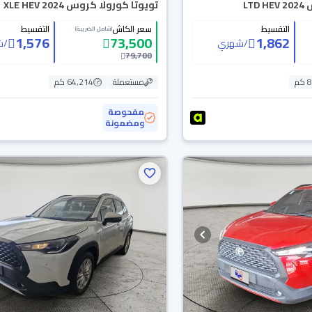
LT
تويوتا كورولا كروس XLE HEV 2024
التقسيط
سعر الكاش
التقسيط
(شامل الضريبة)
1,576
73,500
1,862
/
شهري
/
ش
79,700
م
مستعملة
64,214 كم
مفحوصة
ومضمونة