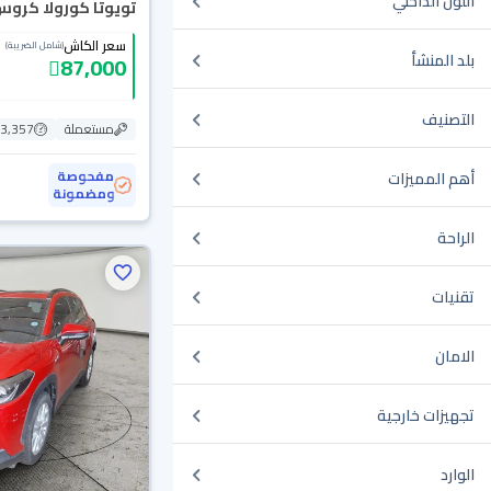
اللون الداخلي
تويوتا كورولا كروس D HEV 2024
سعر الكاش
(شامل الضريبة)
بلد المنشأ
87,000
التصنيف
مستعملة
83,357 ك
مفحوصة
أهم المميزات
ومضمونة
الراحة
تقنيات
الامان
تجهيزات خارجية
الوارد