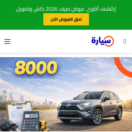
إكتشف أقوى عروض صيف 2026 كاش وتمويل
لحق العروض الآن
بحث عن
الق