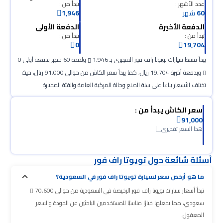
عدد الأشهر :
تبدأ من :
60
شهر
1,946
الدفعة الأخيرة
الدفعة الأولى
تبدأ من :
تبدأ من :
0
19,704
يبدأ قسط سيارات تويوتا راف فور الشهري بـ 1,946
ولمدة 60 شهر بدفعة أولى 0
وبدفعة أخيرة 19,704 ريال، كما يبدأ سعر الكاش من حوالي 91,000 ريال، حيث
تختلف الأسعار بناءآ على سنة الصنع وحالة المركبة العامة والفئة المختارة.
سعر الكاش يبدأ من :
91,000
هذا السعر تقديري
أسئلة شائعة حول تويوتا راف فور
ما هو أرخص سعر لسيارة تويوتا راف فور في السعودية؟
تبدأ أسعار سيارات تويوتا راف فور الرخيصة في السعودية من حوالي 70,600
سعودي، مما يجعلها خيارًا مناسبًا للمستخدمين الباحثين عن الجودة والسعر
المعقول.