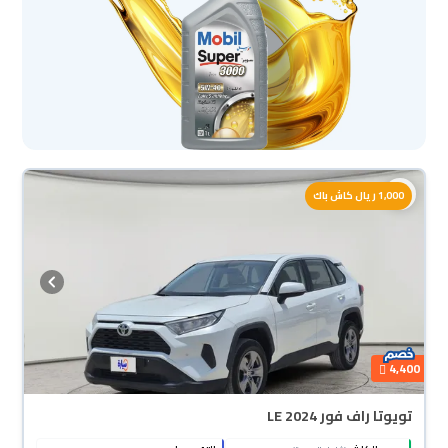
1,000 ريال كاش باك
4,400
تويوتا راف فور LE 2024