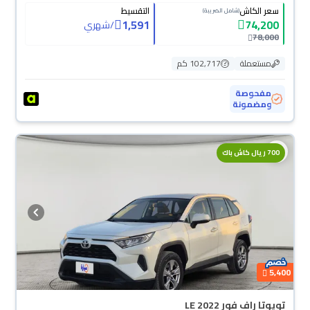
سعر الكاش
التقسيط
(شامل الضريبة)
1,591
74,200
/
شهري
78,000
مستعملة
102,717 كم
مفحوصة
ومضمونة
700 ريال كاش باك
5,400
تويوتا راف فور LE 2022