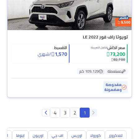
9,500
تويوتا راف فور LE 2022
سعر الكاش
التقسيط
(شامل الضريبة)
1,570
73,200
/
شهري
82,700
مستعملة
109,129 كم
مفحوصة
ومضمونة
4
3
2
1
لاندكروزر
كورولا
اوريس
اف جي
اوريون
اينوفا
ايكو