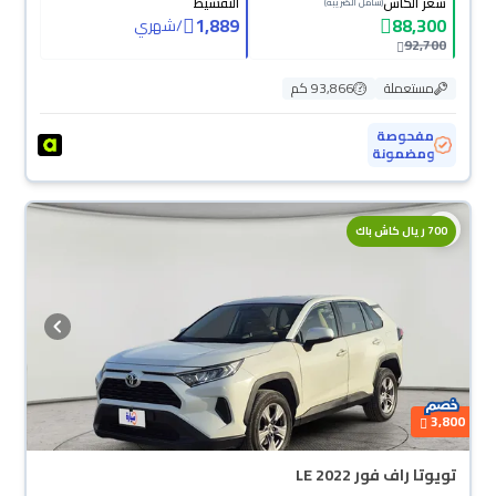
سعر الكاش
التقسيط
(شامل الضريبة)
1,889
88,300
/
شهري
92,700
مستعملة
93,866 كم
مفحوصة
ومضمونة
700 ريال كاش باك
3,800
تويوتا راف فور LE 2022