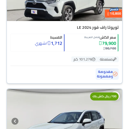
10,800
تويوتا راف فور LE 2024
سعر الكاش
التقسيط
(شامل الضريبة)
1,712
79,900
/
شهري
90,700
مستعملة
101,276 كم
مفحوصة
ومضمونة
700 ريال كاش باك