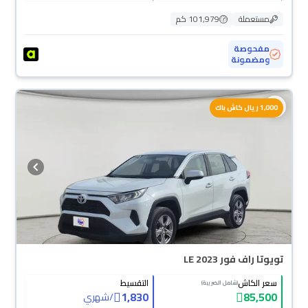
مستعملة
101,979 كم
مفحوصة
ومضمونة
1,000 ريال كاش باك
تويوتا راف فور LE 2023
سعر الكاش
التقسيط
(شامل الضريبة)
1,830
85,500
/
شهري