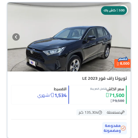
500
كاش باك
8,000
تويوتا راف فور LE 2023
سعر الكاش
التقسيط
(شامل الضريبة)
1,534
71,500
/
شهري
79,500
مستعملة
135,304 كم
مفحوصة
ومضمونة