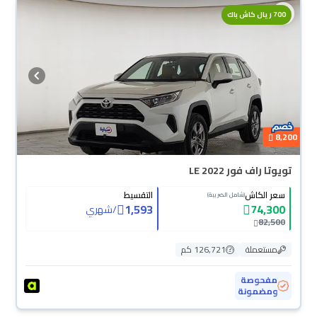
700 ريال كاش باك
8,200
تويوتا راف فور LE 2022
سعر الكاش
التقسيط
(شامل الضريبة)
1,593
74,300
/
شهري
82,500
مستعملة
126,721 كم
مفحوصة
ومضمونة