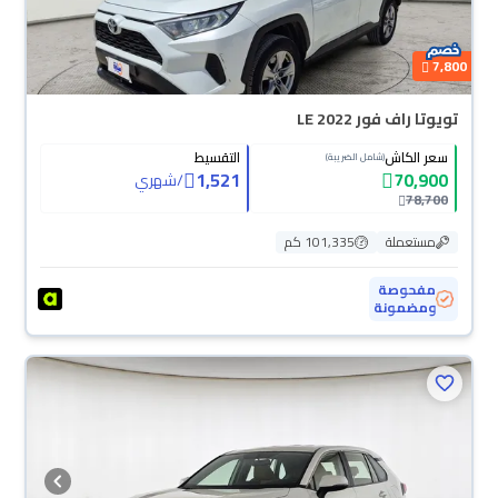
7,800
تويوتا راف فور LE 2022
سعر الكاش
التقسيط
(شامل الضريبة)
1,521
70,900
/
شهري
78,700
مستعملة
101,335 كم
مفحوصة
ومضمونة