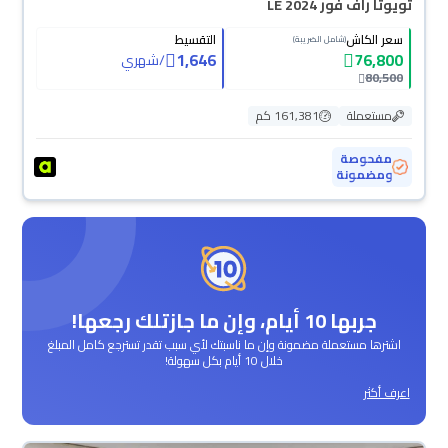
تويوتا راف فور LE 2024
سعر الكاش
التقسيط
(شامل الضريبة)
1,646
76,800
/
شهري
80,500
مستعملة
161,381 كم
مفحوصة
ومضمونة
جربها 10 أيام، وإن ما جازتلك رجعها!
اشترها مستعملة مضمونة وإن ما ناسبتك لأي سبب تقدر تسترجع كامل المبلغ
خلال 10 أيام بكل سهولة!
اعرف أكثر