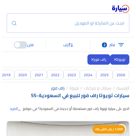
ابحث عن الماركة او الموديل
فلتر
2
رتب
قارن
تويوتا
راف فور
2019
2020
2021
2022
2023
2024
2025
2026
الرئيسية
سيارات و مركبات
تويوتا
راف فور
سيارات تويوتا راف فور للبيع في السعودية
-
55
...
اتدور على سيارة تويوتا راف فور مستعملة أو جديدة في السعودية؟ في موقع سيارة
المزيد
بنوفر لك كل الخيارات، تقدر تتصفح الموديلات وتختار
اللي يناسبك. جميع سيارات تويوتا
راف فور المستعملة مضمونة ومفحوصة بأكثر من 200 نقطة وتقدر تجربها لمدة
1,000 ريال كاش باك
10 أيام، وإن ما ناسبتك لأي سبب تقدر تسترجع كامل المبلغ خلال 10 أيام بكل