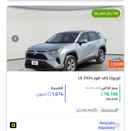
700 ريال كاش باك
5,400
تويوتا راف فور LE 2024
سعر الكاش
التقسيط
(شامل الضريبة)
1,674
78,100
/
شهري
83,500
مستعملة
96,244 كم
مفحوصة
ومضمونة