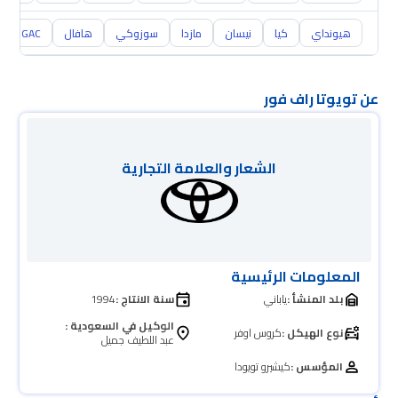
هيونداي
كيا
نيسان
مازدا
سوزوكي
هافال
GAC
عن تويوتا راف فور
الشعار والعلامة التجارية
المعلومات الرئيسية
بلد المنشأ :
ياباني
سنة الانتاج :
1994
الوكيل في السعودية :
نوع الهيكل :
كروس اوفر
عبد اللطيف جميل
المؤسس :
كيشيرو تويودا