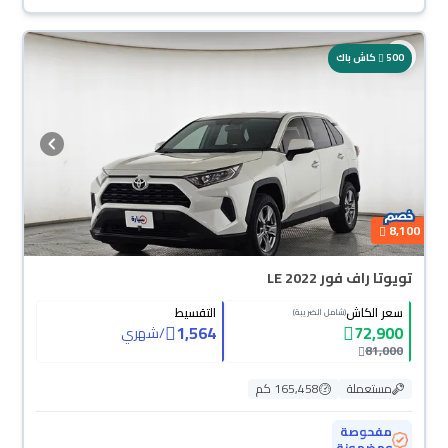
500
كاش باك
8,100
تويوتا راف فور LE 2022
سعر الكاش
التقسيط
(شامل الضريبة)
1,564
72,900
/
شهري
81,000
مستعملة
165,458 كم
مفحوصة
ومضمونة