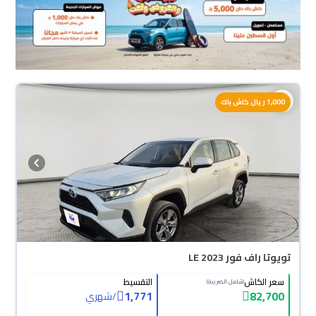
1,000 ريال كاش باك
تويوتا راف فور LE 2023
سعر الكاش
التقسيط
(شامل الضريبة)
1,771
82,700
/
شهري