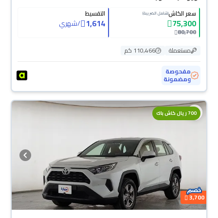
سعر الكاش
التقسيط
(شامل الضريبة)
1,614
75,300
/
شهري
80,700
مستعملة
110,466 كم
مفحوصة
ومضمونة
700 ريال كاش باك
3,700