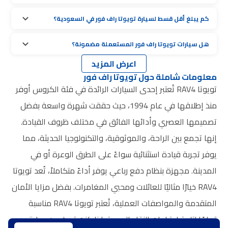
كم يبلغ أقل قسط لسيارة تويوتا راف فور في السعودية؟
هل سيارات تويوتا راف فور المستعملة مضمونة؟
اعرض المزيد
معلومات شاملة حول تويوتا راف فور
تويوتا RAV4 تُعتبر إحدى السيارات الرائدة في فئة الكروس أوفر
منذ إطلاقها في عام 1994، حيث حققت شهرة واسعة بفضل
تصميمها العصري وأدائها الفائق في مختلف ظروف القيادة.
إنها تجمع بين الراحة، والموثوقية، والتكنولوجيا الحديثة، مما
يوفر تجربة قيادة استثنائية سواءً على الطرق الوعرة أو في
المدينة. مجهزة بنظام دفع رباعي يوفر أداءً متكاملاً، تُعد تويوتا
RAV4 خيارًا مثاليًا للعائلات ومحبي المغامرات. بفضل مزايا الأمان
المتقدمة والمواصفات العملية، تُعتبر تويوتا RAV4 مناسبة
تمامًا لتلبية احتياجات النقل اليومية. إذا كنت تبحث عن سيارة