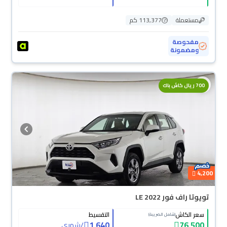
مستعملة
113,377 كم
مفحوصة
ومضمونة
700 ريال كاش باك
4,200
تويوتا راف فور LE 2022
سعر الكاش
التقسيط
(شامل الضريبة)
1,640
76,500
/
شهري