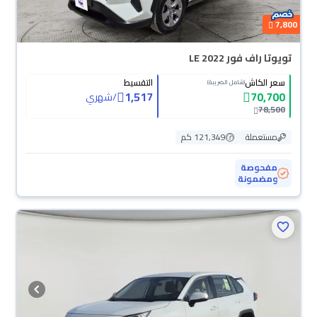
7,800
تويوتا راف فور LE 2022
سعر الكاش
التقسيط
(شامل الضريبة)
1,517
70,700
/
شهري
78,500
مستعملة
121,349 كم
مفحوصة
ومضمونة