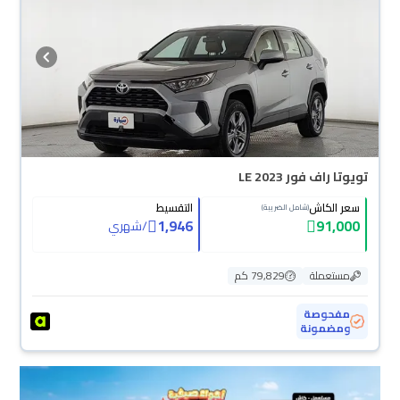
سهولة. والسيارات الجديدة مضمونة بضمان الوكالة، تقدر تشتريها كاش أو تقسيط،
وتحجزها أونلاين، وبتوصلك لين باب بيتك.
تويوتا راف فور LE 2023
سعر الكاش
التقسيط
(شامل الضريبة)
1,946
91,000
/
شهري
مستعملة
79,829 كم
مفحوصة
ومضمونة