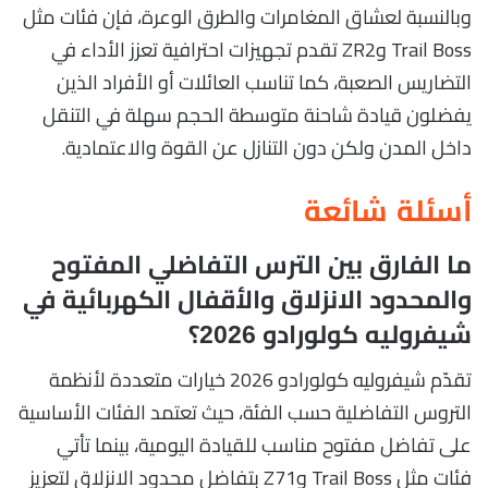
وبالنسبة لعشاق المغامرات والطرق الوعرة، فإن فئات مثل
Trail Boss وZR2 تقدم تجهيزات احترافية تعزز الأداء في
التضاريس الصعبة، كما تناسب العائلات أو الأفراد الذين
يفضلون قيادة شاحنة متوسطة الحجم سهلة في التنقل
داخل المدن ولكن دون التنازل عن القوة والاعتمادية.
أسئلة شائعة
ما الفارق بين الترس التفاضلي المفتوح
والمحدود الانزلاق والأقفال الكهربائية في
شيفروليه كولورادو 2026؟
تقدّم شيفروليه كولورادو 2026 خيارات متعددة لأنظمة
التروس التفاضلية حسب الفئة، حيث تعتمد الفئات الأساسية
على تفاضل مفتوح مناسب للقيادة اليومية، بينما تأتي
فئات مثل Trail Boss وZ71 بتفاضل محدود الانزلاق لتعزيز