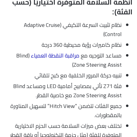
أنظمة السلامة المتوفرة اختياريًا (حسب
الفئة):
نظام تثبيت السرعة التكيفي (Adaptive Cruise
Control)
نظام كاميرات رؤية محيطية 360 درجة
مساعد التوجيه مع
مراقبة النقطة العمياء
(Blind
Zone Steering Assist)
تنبيه حركة المرور الخلفية مع كبح تلقائي
فئة Z71 تأتي بمصابيح أمامية LED ومساعد Blind
Zone Steering Assist مع خاصية القطر.
جميع الفئات تتضمن “Hitch View” لتسهيل المناورة
بالمقطورات.
تختلف بعض ميزات السلامة حسب الحزم الاختيارية
المتوفرة للفئة (مثل حزمة التكنولوجيا أو باقة القطر