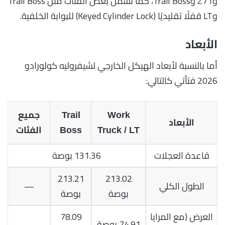
وZ71 وTrail Boss، كما تشمل بعض الفئات مثل Trail Boss
وLT قفلًا تقليديًا (Keyed Cylinder Lock) للبوابة الخلفية.
الأبعاد
أما بالنسبة لأبعاد الهيكل الخارجي لشيفروليه كولورادو
2026 فتأتي كالتالي:
Work
Trail
جميع
الأبعاد
Truck / LT
Boss
الفئات
قاعدة العجلات
131.36 بوصة
213.21
213.02
الطول الكلي
—
بوصة
بوصة
العرض (مع المرايا
78.09
74.91 بوصة
—