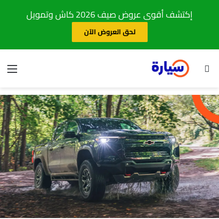
إكتشف أقوى عروض صيف 2026 كاش وتمويل
لحق العروض الآن
بحث عن
الق