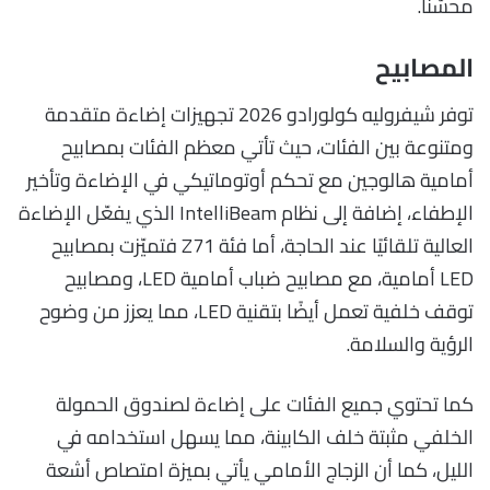
محسّنًا.
المصابيح
توفر شيفروليه كولورادو 2026 تجهيزات إضاءة متقدمة
ومتنوعة بين الفئات، حيث تأتي معظم الفئات بمصابيح
أمامية هالوجين مع تحكم أوتوماتيكي في الإضاءة وتأخير
الإطفاء، إضافة إلى نظام IntelliBeam الذي يفعّل الإضاءة
العالية تلقائيًا عند الحاجة، أما فئة Z71 فتميّزت بمصابيح
LED أمامية، مع مصابيح ضباب أمامية LED، ومصابيح
توقف خلفية تعمل أيضًا بتقنية LED، مما يعزز من وضوح
الرؤية والسلامة.
كما تحتوي جميع الفئات على إضاءة لصندوق الحمولة
الخلفي مثبتة خلف الكابينة، مما يسهل استخدامه في
الليل، كما أن الزجاج الأمامي يأتي بميزة امتصاص أشعة