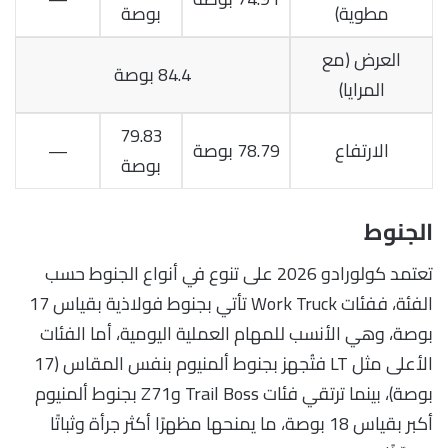
مطوية)
بوصة
العرض (مع
84.4 بوصة
المرايا)
79.83
الارتفاع
78.79 بوصة
—
بوصة
الجنوط
تعتمد كولورادو 2026 على تنوع في أنواع الجنوط حسب
الفئة، ففئات Work Truck تأتي بجنوط فولاذية بقياس 17
بوصة، وهي الأنسب للمهام العملية اليومية، أما الفئات
الأعلى مثل LT فتُجهز بجنوط ألمنيوم بنفس المقاس (17
بوصة)، بينما ترتقي فئات Trail Boss وZ71 بجنوط ألمنيوم
أكبر بقياس 18 بوصة، ما يمنحها مظهرًا أكثر جرأة وثباتًا