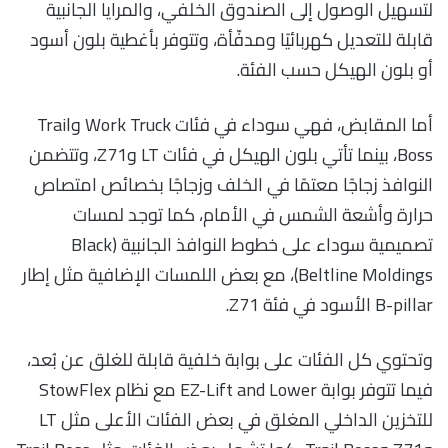
لتسهيل الوصول إلى الصندوق الخلفي، والمرايا الجانبية
قابلة للتعديل كهربائيًا ومدفّأة، وتتوفر بأغطية بلون أسود
أو بلون الهيكل حسب الفئة.
أما المقابض، فهي سوداء في فئات Work Truck وTrail
Boss، بينما تأتي بلون الهيكل في فئات LT وZ71، وتتضمن
النوافذ زجاجًا معتمًا في الخلف وزجاجًا بخصائص امتصاص
حرارة وأشعة الشمس في الأمام، كما توجد لمسات
تصميمية سوداء على خطوط النوافذ الجانبية (Black
Beltline Moldings)، مع بعض اللمسات الإضافية مثل إطار
B-pillar الأسود في فئة Z71.
وتحتوي كل الفئات على بوابة خلفية قابلة للغلق عن بُعد،
فيما تتوفر بوابة EZ-Lift and Lower مع نظام StowFlex
للتخزين الداخلي المغلق في بعض الفئات الأعلى مثل LT