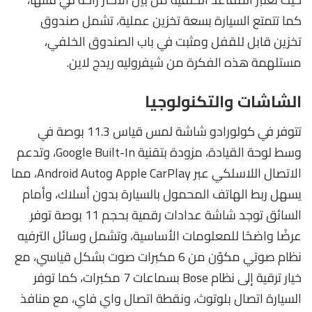
كما تتمتع السيارة بسعة تخزين عملية، تشمل صندوق
تخزين قابل للقفل ومثبت في باب الصندوق الخلفي،
مستلهمة هذه الفكرة من شيفروليه ريدج لاين.
الشاشات والتكنولوجيا
تتوفر في كولورادو شاشة لمس قياس 11.3 بوصة في
وسط لوحة القيادة، مزودة بتقنية Google Built-In، وتدعم
الاتصال اللاسلكي عبر Apple CarPlay وAndroid Auto، مما
يسهل ربط الهاتف المحمول بالسيارة بدون أسلاك، وأمام
السائق توجد شاشة عدادات رقمية بحجم 11 بوصة توفر
عرضًا واضحًا للمعلومات الأساسية، وتشمل وسائل الترفيه
نظام صوتي مكوّن من 6 مكبرات صوت بشكل قياسي، مع
خيار ترقية إلى نظام Bose بسماعات 7 مكبرات، كما توفر
السيارة اتصال بلوتوث، ونقطة اتصال واي فاي، مع منافذ