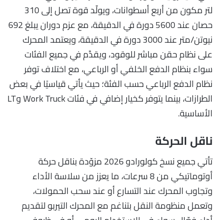
لتر مكون من أربع أسطوانات، ويولّد قوة تصل إلى 310
حصان عند 5600 دورة في الدقيقة، مع عزم دوران يبلغ 692
نيوتن/متر عند 3000 دورة في الدقيقة، ويعتمد المحرك
على نظام حقن مباشر للوقود، ويقدَّم في جميع الفئات
سواء بنظام الدفع الخلفي أو الرباعي، مع اختلاف توفر
نظام الدفع الرباعي حسب الفئة؛ حيث يأتي قياسيًا في بعض
الطرازات، بينما يتوفر كخيار إضافي في فئات Work Truck وLT
الأساسية.
ناقل الحركة
تأتي جميع نسخ كولورادو 2026 مزوّدة بناقل حركة
أوتوماتيكي من 8 سرعات، ما يعزز من سلاسة الأداء
وتجاوب المحرك عند التسارع أو عند سحب الحمولات،
وتعمل منظومة النقل بتناغم مع المحرك التيربو لتقديم