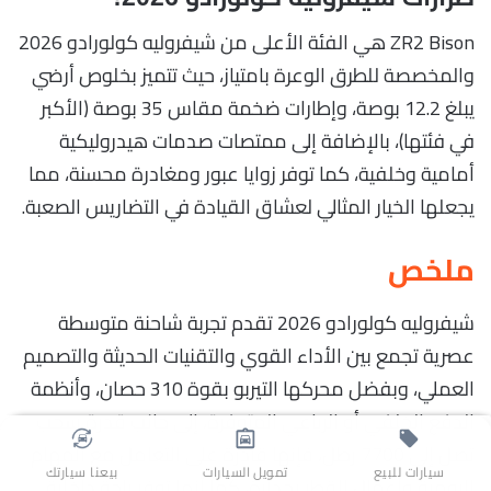
ZR2 Bison هي الفئة الأعلى من شيفروليه كولورادو 2026
والمخصصة للطرق الوعرة بامتياز، حيث تتميز بخلوص أرضي
يبلغ 12.2 بوصة، وإطارات ضخمة مقاس 35 بوصة (الأكبر
في فئتها)، بالإضافة إلى ممتصات صدمات هيدروليكية
أمامية وخلفية، كما توفر زوايا عبور ومغادرة محسنة، مما
يجعلها الخيار المثالي لعشاق القيادة في التضاريس الصعبة.
ملخص
شيفروليه كولورادو 2026 تقدم تجربة شاحنة متوسطة
عصرية تجمع بين الأداء القوي والتقنيات الحديثة والتصميم
العملي، وبفضل محركها التيربو بقوة 310 حصان، وأنظمة
الدفع الخلفي أو الرباعي المتوفرة، إلى جانب قدرة سحب
تصل إلى 7700 رطل، فإنها قادرة على التعامل مع المهام
سيارات للبيع
تمويل السيارات
بيعنا سيارتك
اليومية وأعمال القطر بجدارة، كما أنها توفر راحة داخلية