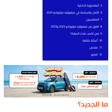
المقصورة الداخلية
الأمان والسلامة في شيفروليه كولورادو 2026
المنافسون
الفرق بين شيفروليه كولورادو 2026 و2025
لمن تناسب هذه السيارة؟
أسئلة شائعة
ملخص
الصور
ما الجديد؟