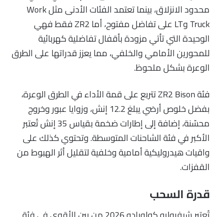
محدود الانزلاق، بينما تعتمد الفئات الأدنى مثل Work
Truck وLT على تفاضل مفتوح، أما ZR2 فقط فهي
الوحيدة التي تأتي مزودة بأقفال تفاضلية كهربائية
للمحورين الأمامي والخلفي، مما يعزز قدراتها على الطرق
الوعرة بشكل ملحوظ.
فئة ZR2 Bison تتربع على قمة الأداء في الطرق الوعرة،
بفضل خلوص أرضي يبلغ 12.2 إنش، وزوايا عبور وخروج
محسّنة، إضافة إلى إطارات ضخمة بقياس 35 إنش تُعتبر
الأكبر في فئة الشاحنات المتوسطة. وتحتوي كذلك على
واقيات هيدروليكية أمامية وخلفية لتقليل أثر الهبوط من
القفزات.
قدرة السحب
تُعتبر شيفروليه كولورادو 2026 من بين الأقوى في فئة