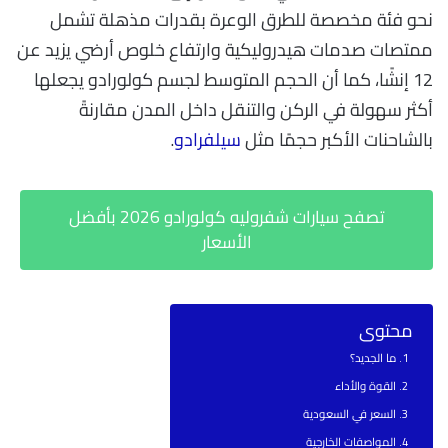
نحو فئة مخصصة للطرق الوعرة بقدرات مذهلة تشمل
ممتصات صدمات هيدروليكية وارتفاع خلوص أرضي يزيد عن
12 إنشًا، كما أن الحجم المتوسط لجسم كولورادو يجعلها
أكثر سهولة في الركن والتنقل داخل المدن مقارنةً
بالشاحنات الأكبر حجمًا مثل
سيلفرادو
.
تصفح سيارات شفروليه كولورادو 2026 بأفضل
الأسعار
محتوى
ما الجديد؟
القوة والأداء
السعر في السعودية
المواصفات الخارجية