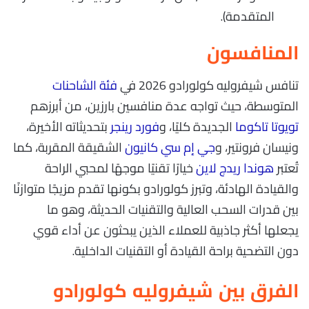
المتقدمة).
المنافسون
تنافس شيفروليه كولورادو 2026 في
فئة الشاحنات
المتوسطة، حيث تواجه عدة منافسين بارزين، من أبرزهم
تويوتا تاكوما
الجديدة كليًا، و
فورد رينجر
بتحديثاته الأخيرة،
ونيسان فرونتير، و
جي إم سي كانيون
الشقيقة المقربة، كما
تُعتبر
هوندا ريدج لاين
خيارًا تقنيًا موجهًا لمحبي الراحة
والقيادة الهادئة، وتبرز كولورادو بكونها تقدم مزيجًا متوازنًا
بين قدرات السحب العالية والتقنيات الحديثة، وهو ما
يجعلها أكثر جاذبية للعملاء الذين يبحثون عن أداء قوي
دون التضحية براحة القيادة أو التقنيات الداخلية.
الفرق بين شيفروليه كولورادو