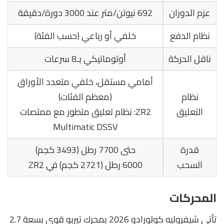
عزم الدوران
692 نيوتن/متر عند 3000 دورة/دقيقة
نظام الدفع
خلفي أو رباعي (حسب الفئة)
ناقل الحركة
أوتوماتيكي بـ8 سرعات
أمامي مستقل، خلفي متعدد الأوراق
نظام
(معظم الفئات)
التعليق
ZR2: نظام تعليق متطور مع ممتصات
Multimatic DSSV
قدرة
حتى 7700 رطل (3493 كجم)
السحب
6000 رطل (2721 كجم) في ZR2
المحركات
تأتي شيفروليه كولورادو 2026 بمحرك تيربو قوي بسعة 2.7