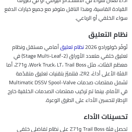
أداء فعّال سواء في الاستخدام اليومي أو في ظروف
القيادة القاسية، وهذا الناقل متوفر مع جميع خيارات الدفع
سواء الخلفي أو الرباعي.
نظام التعليق
تُوفّر كولورادو 2026
نظام تعليق
أمامي مستقل ونظام
تعليق خلفي متعدد الأوراق (2-Stage Multi-Leaf) في
معظم الفئات، مثل Work Truck، LT، Trail Boss، وZ71، أما
الفئة الأعلى أداءً، ZR2، فتتميّز بتقنيات تعليق متقدّمة
تشمل ممتصات صدمات Multimatic DSSV Spool-Valve
في الأمام، بينما تم تركيب ممتصات الصدمات الخلفية خارج
الإطار لتحسين الأداء على الطرق الوعرة.
تحسينات الأداء
تحصل فئة Trail Boss وZ71 على نظام تفاضلي خلفي