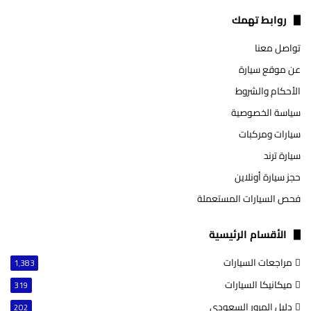
تشات
روابط تهمك
تواصل معنا
عن موقع سيارة
الأحكام والشروط
سياسة الخصوصية
سيارات ومركبات
سيارة ترند
حجز سيارة أونلاين
فحص السيارات المستعملة
الأقسام الرئيسية
مراجعات السيارات
1٬383
ميكانيكا السيارات
319
دليل المرور السعودي
202