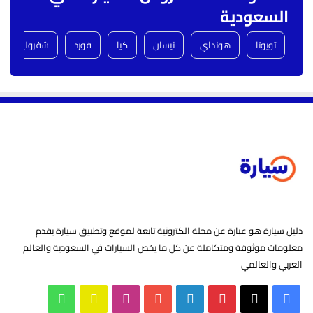
السعودية
تويوتا
هونداي
نيسان
كيا
فورد
شفروليه
دليل سيارة هو عبارة عن مجلة الكترونية تابعة لموقع وتطبيق سيارة يقدم
معلومات موثوقة ومتكاملة عن كل ما يخص السيارات في السعودية والعالم
العربي والعالمي
‫X
فيسبوك
بينتيريست
لينكدإن
‫YouTube
انستقرام
سناب
واتساب