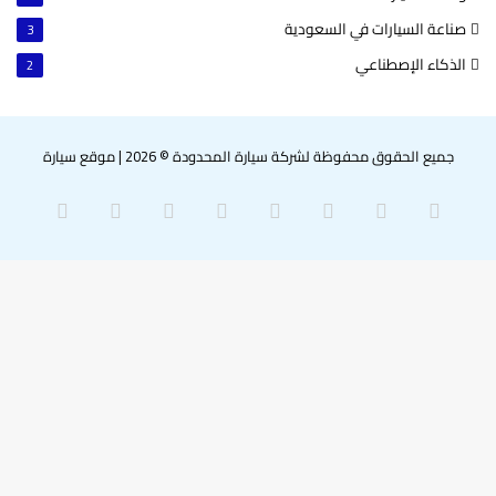
صناعة السيارات في السعودية
3
الذكاء الإصطناعي
2
جميع الحقوق محفوظة لشركة سيارة المحدودة © 2026
|
موقع سيارة
‫X
فيسبوك
بينتيريست
لينكدإن
‫YouTube
انستقرام
سناب
واتساب
تشات