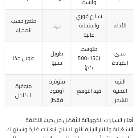
وأبسط
تسارع فوري
متغير حسب
الأداء
واستجابة
جيد
المحرك
عالية
متوسط
مدى
طويل
(150-500
طويل جدًا
القيادة
نسبيًا
كم)
البنية
متوفرة
متوفرة
التحتية
قيد التوسع
(وقود
بالكامل
للشحن
فقط)
تُعتبر السيارات الكهربائية الأفضل من حيث التكلفة
التشغيلية والآثار البيئية لأنها لا تنتج انبعاثات ضارة وتستهلك