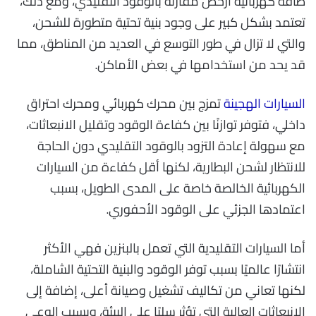
طاقة كهربائية أرخص مقارنة بالوقود التقليدي، ومع ذلك،
تعتمد بشكل كبير على وجود بنية تحتية متطورة للشحن،
والتي لا تزال في طور التوسع في العديد من المناطق، مما
قد يحد من استخدامها في بعض الأماكن.
السيارات الهجينة
تمزج بين محرك كهربائي ومحرك احتراق
داخلي، فتوفر توازنًا بين كفاءة الوقود وتقليل الانبعاثات،
مع سهولة إعادة التزود بالوقود التقليدي دون الحاجة
للانتظار لشحن البطارية، لكنها أقل كفاءة من السيارات
الكهربائية الخالصة خاصة على المدى الطويل، بسبب
اعتمادها الجزئي على الوقود الأحفوري.
أما السيارات التقليدية التي تعمل بالبنزين فهي الأكثر
انتشارًا عالميًا بسبب توفر الوقود والبنية التحتية الشاملة،
لكنها تعاني من تكاليف تشغيل وصيانة أعلى، إضافة إلى
الانبعاثات العالية التي تؤثر سلبًا على البيئة، وبسبب الوعي