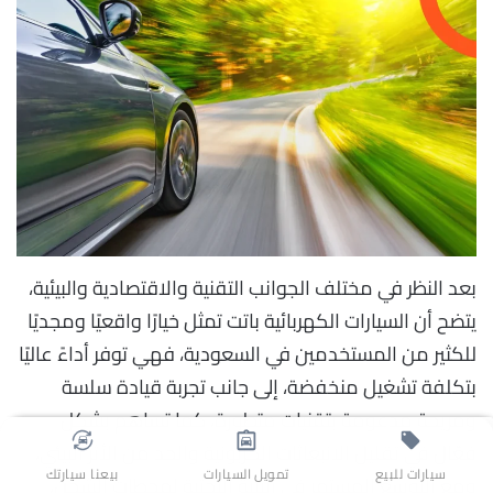
بعد النظر في مختلف الجوانب التقنية والاقتصادية والبيئية،
يتضح أن السيارات الكهربائية باتت تمثل خيارًا واقعيًا ومجديًا
للكثير من المستخدمين في السعودية، فهي توفر أداءً عاليًا
بتكلفة تشغيل منخفضة، إلى جانب تجربة قيادة سلسة
ومريحة مدعومة بتقنيات متطورة، كما تساهم بشكل
فعّال في تقليل الانبعاثات الكربونية والحد من الأثر البيئي،
سيارات للبيع
تمويل السيارات
بيعنا سيارتك
ومع التوسع المستمر في البنية التحتية لمحطات الشحن،