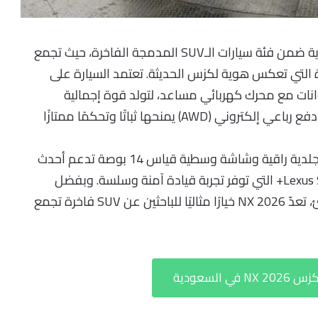
تعريفًا جديدًا للفخامة العصرية ضمن فئة سيارات الـSUV المدمجة الفاخرة، حيث تجمع
ة التي تعكس هوية لكزس الحديثة. تعتمد السيارة على
ة من أربع أسطوانات مع محرك كهربائي مساعد، لتولد قوة إجمالية
تقارب 240 حصانًا، متصلة بناقل حركة E-CVT ونظام دفع رباعي إلكتروني (AWD) يمنحها ثباتًا وتحكمًا ممتازًا
تتميز NX 2026 بمقصورة فاخرة تعتمد على خامات جلدية راقية وشاشة وسطية قياس 14 بوصة تدعم أحدث
أنظمة الاتصال، إلى جانب باقة أمان Lexus Safety System+ التي توفر تجربة قيادة آمنة وسلسة. وبفضل
كفاءتها العالية في استهلاك الوقود وأدائها الهادئ، تعدّ NX 2026 خيارًا مثاليًا للباحثين عن SUV فاخرة تجمع
السعودية