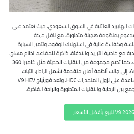
 الهايبرد العائلية في السوق السعودي، حيث تعتمد على
ع أسطوانات مدعوم بمنظومة هجينة متطورة، مع ناقل حركة
ع أمامي FWD يوفر قيادة سلسة وكفاءة عالية في استهلاك الوقود. وتتميز السيارة
مع خاصية التبريد والتدفئة، ذاكرة للمقاعد، نظام مساج،
وشاحن لاسلكي لتوفير أعلى مستويات الراحة للركاب. كما تضم مجموعة من التقنيات الحديثة مثل كاميرا 360
وشاشة وسائط تدعم Apple CarPlay وAndroid Auto، إلى جانب أنظمة أمان متقدمة تشمل الرادار، الثبات
الإلكتروني ESP، مراقبة ضغط الإطارات، ونظام المساعدة على نزول المنحدرات HDC. وتعد فورثينج V9 HEV