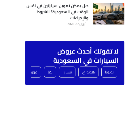
هل يمكن تمويل سيارتين في نفس
الوقت في السعودية؟ الشروط
والإجراءات
أبريل 27, 2026
لا تفوتك أحدث عروض
السيارات في السعودية
تويوتا
هونداي
نيسان
كيا
فورد
شفروليه