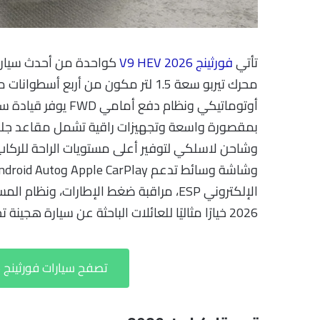
تأتي
فورثينج V9 HEV 2026
كواحدة من أحدث سيارات
محرك تيربو سعة 1.5 لتر مكون من أرب
أوتوماتيكي ونظام دف
بمقصورة واسعة وتجهيزات راقية تشمل مقاعد جلدية 
2026 خيارًا مثاليًا للعائلات الباحثة عن سيارة هجينة تجمع بين الرحابة والتقنيات المتطورة والراحة الفاخرة.
تصفح سيارات فورثينج V9 2026 للبيع بأفضل الأسعار