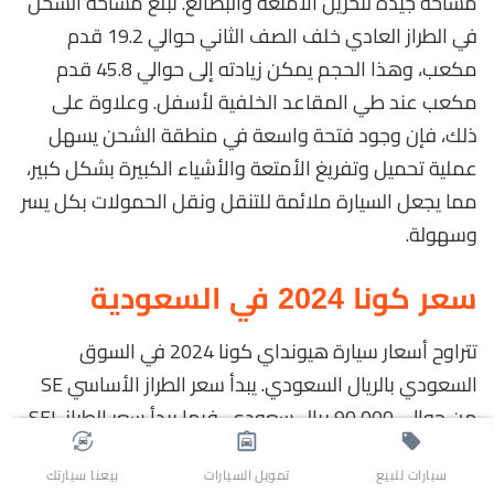
مساحة جيدة لتخزين الأمتعة والبضائع. تبلغ مساحة الشحن
في الطراز العادي خلف الصف الثاني حوالي 19.2 قدم
مكعب، وهذا الحجم يمكن زيادته إلى حوالي 45.8 قدم
مكعب عند طي المقاعد الخلفية لأسفل. وعلاوة على
ذلك، فإن وجود فتحة واسعة في منطقة الشحن يسهل
عملية تحميل وتفريغ الأمتعة والأشياء الكبيرة بشكل كبير،
مما يجعل السيارة ملائمة للتنقل ونقل الحمولات بكل يسر
وسهولة.
سعر كونا 2024 في السعودية
تتراوح أسعار سيارة هيونداي كونا 2024 في السوق
السعودي بالريال السعودي. يبدأ سعر الطراز الأساسي SE
من حوالي 90,000 ريال سعودي، فيما يبدأ سعر الطراز SEL
من حوالي 97,500 ريال سعودي. أما الطراز N Line فيبدأ
سيارات للبيع
تمويل السيارات
بيعنا سيارتك
من حوالي 105,000 ريال سعودي، بينما يبدأ سعر الطراز