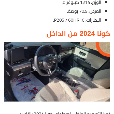
الوزن: 1314 كيلوغرام.
العرض: 70.9 بوصة.
الإطارات: P205 / 60HR16.
كونا 2024 من الداخل
تميز التصميم الداخلي لهيونداي كونا 2024 بالتقييد