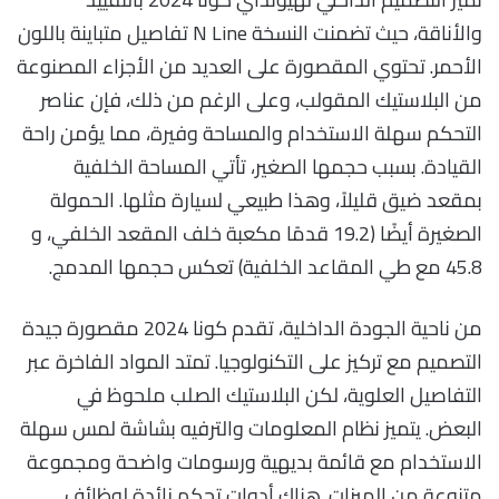
والأناقة، حيث تضمنت النسخة N Line تفاصيل متباينة باللون
الأحمر. تحتوي المقصورة على العديد من الأجزاء المصنوعة
من البلاستيك المقولب، وعلى الرغم من ذلك، فإن عناصر
التحكم سهلة الاستخدام والمساحة وفيرة، مما يؤمن راحة
القيادة. بسبب حجمها الصغير، تأتي المساحة الخلفية
بمقعد ضيق قليلاً، وهذا طبيعي لسيارة مثلها. الحمولة
الصغيرة أيضًا (19.2 قدمًا مكعبة خلف المقعد الخلفي، و
45.8 مع طي المقاعد الخلفية) تعكس حجمها المدمج.
من ناحية الجودة الداخلية، تقدم كونا 2024 مقصورة جيدة
التصميم مع تركيز على التكنولوجيا. تمتد المواد الفاخرة عبر
التفاصيل العلوية، لكن البلاستيك الصلب ملحوظ في
البعض. يتميز نظام المعلومات والترفيه بشاشة لمس سهلة
الاستخدام مع قائمة بديهية ورسومات واضحة ومجموعة
متنوعة من الميزات. هناك أدوات تحكم زائدة لوظائف