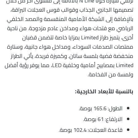
ترتقي سيارة كونا N Line بالأناقة إلى مستوى آخر من خلال
تصميمها الجانبي الجذاب وقوالب قوس العجلات البراقة،
بالإضافة إلى الشبكة الأمامية المنقسمة والمصد الخلفي
الرياضي مع فتحات هواء ومداخن عادم مزدوجة. من ناحية
أخرى، يتميز طراز Limited بمزايا خاصة تتضمن قضبان
ممتصات الصدمات السوداء، ومداخل هواء جانبية، وستارة
منخفضة فضية بلمسة ساتان. وكميزة فريدة، يأتي الطراز
Limited بمصابيح أمامية وخلفية LED، مما يوفر رؤية أفضل
ولمسة من الفخامة.
بالنسبة للأبعاد الخارجية:
الطول: 165.6 بوصة.
الارتفاع: 61 بوصة.
قاعدة العجلات: 102.4 بوصة.