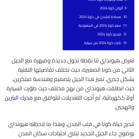
ألوان كونا 2024
مساحة الشحن في كونا 2024
سعر كونا 2024 في السعودية
فيديو كونا 2024
شراء كونا 2024 من سيارة
تعرض هيونداي لنا نقطة تحول جديدة ومبهرة مع الجيل
الثاني من كونا الصغيرة، حيث تختلف تفاصيلها التقنية
بشكل جذري. تميز هذا الجيل بتصميم وهندسة مبتكرين،
حيث انطلقت هيونداي من نهج مختلف حيث طوّرت السيارة
أولاً ككهربائية، ثم أجرت التعديلات لتتوافق مع
محرك البنزين
والهجين.
تندرج حياة كونا في قلب المدن، وهذا ما لاحظته هيونداي
بوضوح. جاء الجيل الجديد ليلبي احتياجات سكان المدن