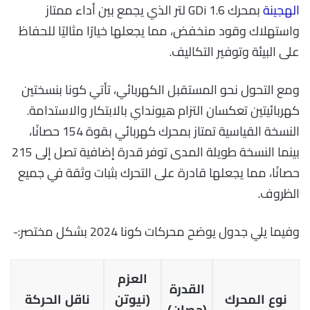
الهجينة
بمحرك GDi 1.6 لتر الذي يجمع بين أداء ممتاز
واستهلاك وقود منخفض، مما يجعلها خيارًا مثاليًا للحفاظ
على البيئة وتوفير التكاليف.
ومع التحول نحو المستقبل الكهربائي، تأتي كونا بنسختين
كهربائيتين تعكسان التزام هيونداي بالابتكار والاستدامة.
النسخة القياسية تمتاز بمحرك كهربائي بقوة 154 حصانًا،
بينما النسخة طويلة المدى توفر قدرة إضافية تصل إلى 215
حصانًا، مما يجعلها قادرة على التحرك بثبات وثقة في جميع
الظروف.
وفيما يلي جدول يوضح محركات كونا 2024 بشكل مختصر:-
العزم
القدرة
نوع المحرك
(نيوتن
ناقل الحركة
(حصان)