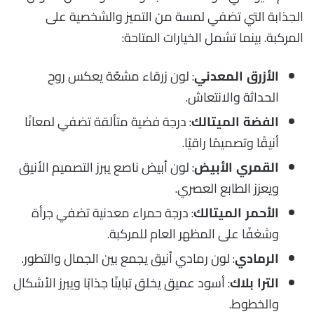
الجذابة التي تضفي لمسة من التميز والشخصية على
المركبة. بينما تشمل الخيارات المتاحة:
: لون زرقاء مشعّة يعكس روح
الأزرق المعدني
الحداثة والانتعاش.
: درجة فضية متألقة تضفي لمعانًا
الفضة الميتالك
أنيقًا وتصميمًا راقيًا.
: لون أبيض ناصع يبرز التصميم الأنيق
القمري الأبيض
ويعزز الطابع العصري.
: درجة حمراء معدنية تضفي جرأة
الأحمر الميتالك
وشغفًا على المظهر العام للمركبة.
: لون رمادي أنيق يجمع بين الجمال والتطور.
الرمادي
: أسود عميق يخلق تباينًا جذابًا ويبرز الأشكال
الترا بلاك
والخطوط.