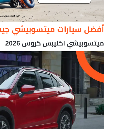
أفضل سيارات ميتسوبيشي جيب 26
ميتسوبيشي اكليبس كروس 2026