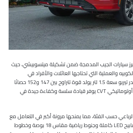
رز سيارات الجيب المدمجة ضمن تشكيلة ميتسوبيشي، حيث
بيه والعملية التي تحتاجها العائلات والأفراد في
الاستخدام اليومي. تعتمد السيارة على محرك 4 سلندر تيربو سعة 1.5 لتر يولد قوة تتراوح بين 147 و152 حصانًا
وعزم دوران يبلغ 250 نيوتن/متر، ويتصل بناقل حركة أوتوماتيكي CVT يوفر قيادة سلسة وكفاءة جيدة في
 الرباعي حسب الفئة، مما يمنحها مرونة أكبر في التعامل مع
مختلف ظروف القيادة. ويبرز تصميمها الخارجي بمصابيح LED كاملة وجنوط رياضية مقاس 18 بوصة وخطوط