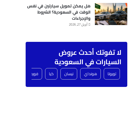
هل يمكن تمويل سيارتين في نفس
الوقت في السعودية؟ الشروط
والإجراءات
أبريل 27, 2026
لا تفوتك أحدث عروض
السيارات في السعودية
تويوتا
هونداي
نيسان
كيا
فورد
شفروليه