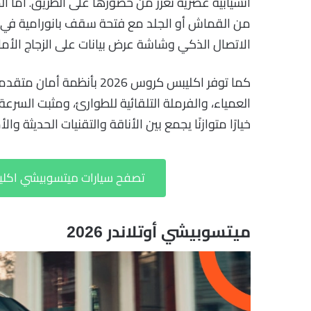
انسيابية عصرية تعزز من حضورها على الطريق. أما 
من القماش أو الجلد مع فتحة سقف بانورامية في ا
الاتصال الذكي وشاشة عرض بيانات على الزجاج الأمامي (HUD) ونظام تكييف أوتوماتيكي ثنائي
العمياء، والفرملة التلقائية للطوارئ، ومثبت السرعة
خيارًا متوازنًا يجمع بين الأناقة والتقنيات الحديثة والأ
تصفح سيارات ميتسوبيشي اكليبس كروس 2026 للب
ميتسوبيشي أوتلاندر 2026