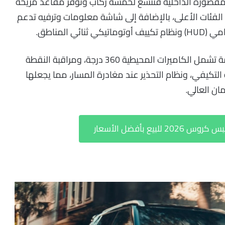
المقصورة الداخلية فتتسع لخمسة ركاب وتوفر مقاعد مريحة
لفئات الأعلى، بالإضافة إلى شاشة معلومات وترفيه تدعم
 المناطق.
كما توفر اكليبس كروس 2026 بأنظمة أمان متقدمة تشمل الكاميرات المحيطية 360 درجة، ومراقبة النقطة
 التكيفي، ونظام التحذير عند مغادرة المسار، مما يجعلها
مان العالي.
يع بأفضل الأسعار