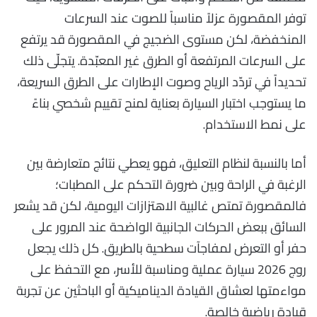
توفر المقصورة عزلاً مناسباً للصوت عند السرعات
المنخفضة، لكن مستوى الضجيج في المقصورة قد يرتفع
على السرعات المرتفعة أو الطرق غير المعبّدة. يتجلّى ذلك
تحديداً في تردّد الرياح وصوت الإطارات على الطرق السريعة،
ما يستوجب اختبار السيارة بعناية لمنح تقييم شخصي بناءً
على نمط الاستخدام.
أما بالنسبة لنظام التعليق، فهو يعطي نتائج متعارضة بين
الرغبة في الراحة وبين ضرورة التحكم على المطبات؛
فالمقصورة تمتص غالبية الاهتزازات اليومية، لكن قد يشعر
السائق ببعض الحركات الجانبية الواضحة عند المرور على
حفر أو التعرض لمفاجآت سطحية بالطريق. كل ذلك يجعل
روج 2026 سيارة عملية ومناسبة للأسر، مع التحفظ على
مواءمتها لعشاق القيادة الديناميكية أو الباحثين عن تجربة
قيادة رياضية خالصة.