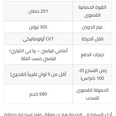
القوة الحصانية
201 حصان
القصوى
عزم الدوران
305 نيوتن
ناقل الحركة
CVT أوتوماتيكي
أمامي قياسي – رباعي اختياري/
خيارات الدفع
قياسي حسب الفئة
زمن التسارع (0-
أقل من 9 ثوانٍ تقريباً (تقديري)
100 كم/س)
الحمولة القصوى
680 كجم
للسحب
أداء السيارة في المدينة هادئ وفعّال ويُبرز استجابة ممتازة