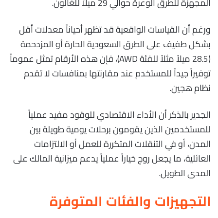
المجهزة للطرق الوعرة حوالي 29 ميلاً للغالون.
ورغم أن القياسات الواقعية قد تظهر أحياناً معدلات أقل
بشكل طفيف على الطرق السعودية الحارة أو المزدحمة
(28.5 ميلاً مثلاً للفئة AWD)، فإن هذه الأرقام تمثل عموماً
توفيراً جيداً للمستخدم عند مقارنتها بمنافسات لا تقدم
نظام هجين.
الجدير بالذكر أن الأداء الاقتصادي للوقود مفيد عملياً
للمستخدمين الذين يقومون برحلات يومية طويلة بين
المدن، أو في التنقلات المتكررة للعمل أو الالتزامات
العائلية، ما يجعل روج خياراً عملياً يدعم ميزانية المالك على
المدى الطويل.
التجهيزات والفئات المتوفرة