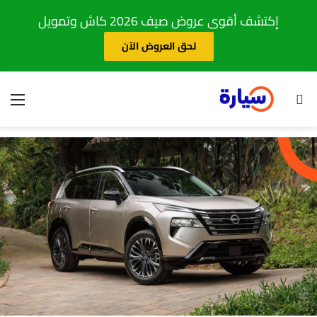
إكتشف أقوى عروض صيف 2026 كاش وتمويل
لحق العروض الآن
بحث عن
الق