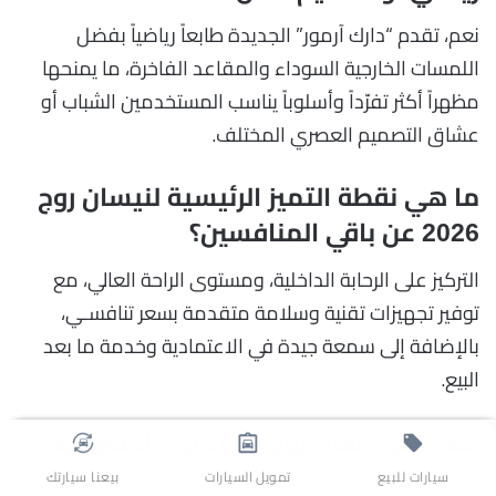
نعم، تقدم “دارك آرمور” الجديدة طابعاً رياضياً بفضل
اللمسات الخارجية السوداء والمقاعد الفاخرة، ما يمنحها
مظهراً أكثر تفرّداً وأسلوباً يناسب المستخدمين الشباب أو
عشاق التصميم العصري المختلف.
ما هي نقطة التميز الرئيسية لنيسان روج
2026 عن باقي المنافسين؟
التركيز على الرحابة الداخلية، ومستوى الراحة العالي، مع
توفير تجهيزات تقنية وسلامة متقدمة بسعر تنافسـي،
بالإضافة إلى سمعة جيدة في الاعتمادية وخدمة ما بعد
البيع.
كم سعر نيسان روج 2026 في السعودية؟
سيارات للبيع
تمويل السيارات
بيعنا سيارتك
طرح فئة نيسان روج بلاتينيوم 2026 بسعر يبدأ من 107,963