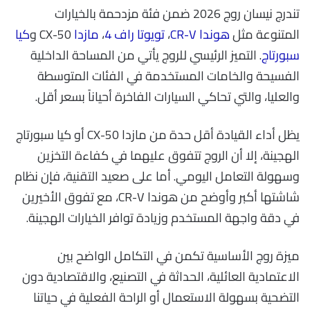
تندرج نيسان روج 2026 ضمن فئة مزدحمة بالخيارات
المتنوعة مثل
هوندا CR-V
،
تويوتا راف 4
،
مازدا
CX-50 و
كيا
سبورتاج
. التميز الرئيسي للروج يأتي من المساحة الداخلية
الفسيحة والخامات المستخدمة في الفئات المتوسطة
والعليا، والتي تحاكي السيارات الفاخرة أحياناً بسعر أقل.
يظل أداء القيادة أقل حدة من مازدا CX-50 أو كيا سبورتاج
الهجينة، إلا أن الروج تتفوق عليهما في كفاءة التخزين
وسهولة التعامل اليومي. أما على صعيد التقنية، فإن نظام
شاشتها أكبر وأوضح من هوندا CR-V، مع تفوق الأخيرين
في دقة واجهة المستخدم وزيادة توافر الخيارات الهجينة.
ميزة روج الأساسية تكمن في التكامل الواضح بين
الاعتمادية العائلية، الحداثة في التصنيع، والاقتصادية دون
التضحية بسهولة الاستعمال أو الراحة الفعلية في حياتنا