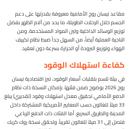
مقاعد نيسان روج الأمامية معروفة بقدرتها على دعم
الجسم خلال الرحلات الطويلة، ما يحد من آلام الظهر بفضل
توزيع الوسائد الداخلية ولين المواد المستخدمة. ومن
الناحية العملية أيضاً، من السهل جداً ضبط نظام تكييف
الهواء وتوزيع البرودة أو الحرارة بسرعة دون تعقيد.
كفاءة استهلاك الوقود
في بيئة تتسم بتقلبات أسعار الوقود، تبرز اقتصادية نيسان
روج 2026 بوضوح ضمن فئتها. بإمكان النسخة ذات نظام
الدفع الأمامي تحقيق معدل استهلاك وقود (تقديري) يبلغ
33 ميلاً للغالون حسب المعايير الأمريكية المشتركة داخل
المدينة والطريق السريع. أما الفئات ذات الدفع الرباعي
فتصل إلى 31 ميلاً للغالون تقريباً. وتحقق نسخة روك كريك