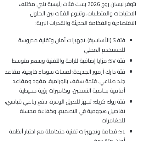
تتوفر نيسان روج 2026 بست فئات رئيسية تلبي مختلف
الاحتياجات والمتطلبات، وتتنوع الفئات بين الحلول
الاقتصادية والفخامة الحديثة والقدرات البرية:
فئة S (الأساسية): تجهيزات أمان وتقنية مدروسة
للمستخدم العملي
فئة SV: مزايا إضافية للراحة والتقنية وبسعر متوسط
فئة دارك آرمور الجديدة: لمسات سوداء خارجية، مقاعد
جلد صناعي، فتحة سقف بانورامية، مقود ومقاعد
أمامية بخاصية التسخين، وكاميرات رؤية محيطية
فئة روك كريك: تجهز للطرق الوعرة، دفع رباعي قياسي،
تفاصيل هجومية في التصميم، وكفاءة محسنة
للمغامرات
SL: فخامة وتجهيزات تقنية متكاملة مع اختيار أنظمة
أمان متقدمة