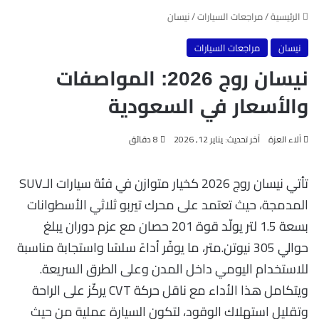
الرئيسية
/
مراجعات السيارات
/
نيسان
نيسان
مراجعات السيارات
نيسان روج 2026: المواصفات
والأسعار في السعودية
آلاء العزة
آخر تحديث: يناير 12, 2026
8 دقائق
تأتي نيسان روج 2026 كخيار متوازن في فئة سيارات الـSUV
المدمجة، حيث تعتمد على محرك تيربو ثلاثي الأسطوانات
بسعة 1.5 لتر يولّد قوة 201 حصان مع عزم دوران يبلغ
حوالي 305 نيوتن.متر، ما يوفّر أداءً سلسًا واستجابة مناسبة
للاستخدام اليومي داخل المدن وعلى الطرق السريعة.
ويتكامل هذا الأداء مع ناقل حركة CVT يركّز على الراحة
وتقليل استهلاك الوقود، لتكون السيارة عملية من حيث