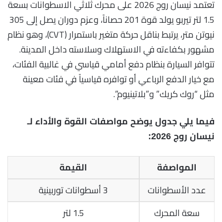
تعتمد نيسان روج 2026 على محرك ثلاثي الاسطوانات بسعة
1.5 لتر تيربو يولد قوة 201 حصاناً، وعزم دوران يصل إلى 305
نيوتن متر، يرتبط بناقل حركة متغير باستمرار (CVT)، وهو نظام
مشهور بكفاءته في الاستهلاك وسلاسته داخل المدينة.
تتوافر السيارة بنظام دفع أمامي قياسي في غالبية الفئات،
مع خيار الدفع الرباعي أو توافره قياسياً في فئات معينة
مثل “روك كريك” و”بلاتينيوم”.
فيما يلي جدول يوضح مواصفات القوة والأداء لـ
نيسان روج 2026:
المواصفة
القيمة
عدد الأسطوانات
3 أسطوانات توربينية
سعة المحرك
1.5 لتر