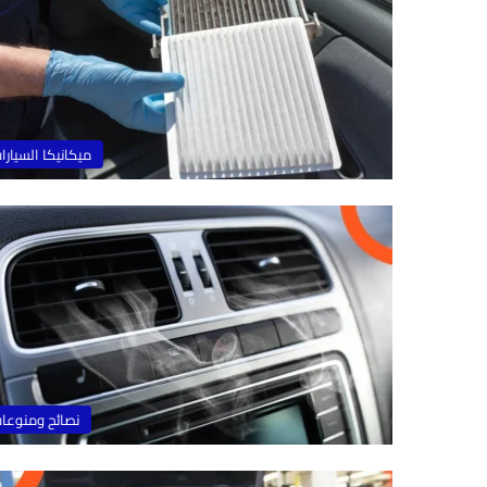
ميكانيكا السيارا
نصائح ومنوعا