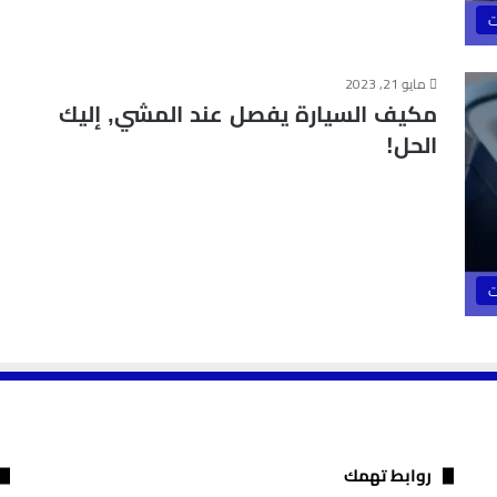
ت
مايو 21, 2023
مكيف السيارة يفصل عند المشي, إليك
الحل!
ت
روابط تهمك