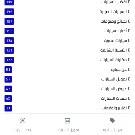
أفضل السيارات
199
السيارات الصينية
196
نصائح ومنوعات
187
أخبار السيارات
153
سيارات مميزة
134
الأسئلة الشائعة
131
مقارنة السيارات
122
عن سيارة
81
تمويل السيارات
57
عروض السيارات
47
تقنيات السيارات
40
تقارير وتوقعات
31
وكلاء السيارات
24
صناعة السيارات في السعودية
3
سيارات للبيع
تمويل السيارات
بيعنا سيارتك