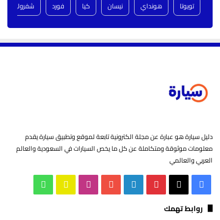
تويوتا
هونداي
نيسان
كيا
فورد
شفروليه
دليل سيارة هو عبارة عن مجلة الكترونية تابعة لموقع وتطبيق سيارة يقدم
معلومات موثوقة ومتكاملة عن كل ما يخص السيارات في السعودية والعالم
العربي والعالمي
‫X
فيسبوك
بينتيريست
لينكدإن
‫YouTube
انستقرام
سناب
واتساب
تشات
روابط تهمك