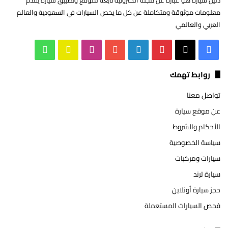
معلومات موثوقة ومتكاملة عن كل ما يخص السيارات في السعودية والعالم
العربي والعالمي
‫X
فيسبوك
بينتيريست
لينكدإن
‫YouTube
انستقرام
سناب
واتساب
تشات
روابط تهمك
تواصل معنا
عن موقع سيارة
الأحكام والشروط
سياسة الخصوصية
سيارات ومركبات
سيارة ترند
حجز سيارة أونلاين
فحص السيارات المستعملة