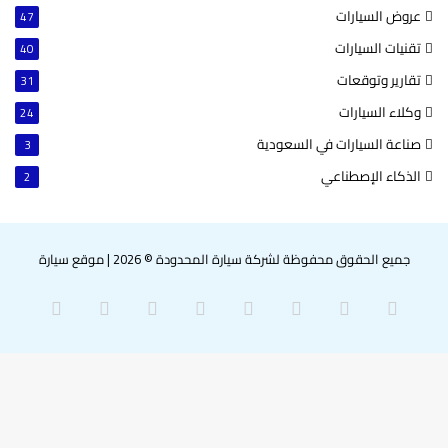
عروض السيارات
47
تقنيات السيارات
40
تقارير وتوقعات
31
وكلاء السيارات
24
صناعة السيارات في السعودية
3
الذكاء الإصطناعي
2
جميع الحقوق محفوظة لشركة سيارة المحدودة © 2026
|
موقع سيارة
‫X
فيسبوك
بينتيريست
لينكدإن
‫YouTube
انستقرام
سناب
واتساب
تشات