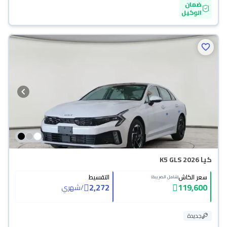
ضمان
الوكيل
كيا K5 GLS 2026
سعر الكاش
التقسيط
(شامل الضريبة)
2,272
119,600
/
شهري
جديدة