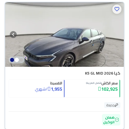
كيا K5 GL MID 2026
سعر الكاش
التقسيط
(شامل الضريبة)
1,955
102,925
/
شهري
جديدة
ضمان
الوكيل