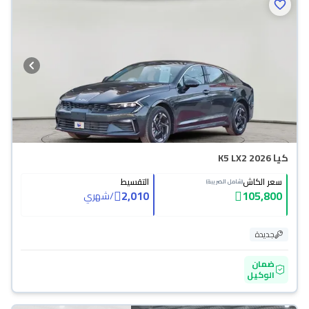
كيا K5 LX2 2026
سعر الكاش
التقسيط
(شامل الضريبة)
2,010
105,800
/
شهري
جديدة
ضمان
الوكيل