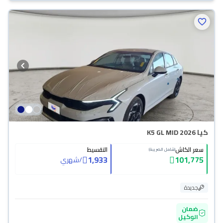
كيا K5 GL MID 2026
سعر الكاش
التقسيط
(شامل الضريبة)
1,933
101,775
/
شهري
جديدة
ضمان
الوكيل