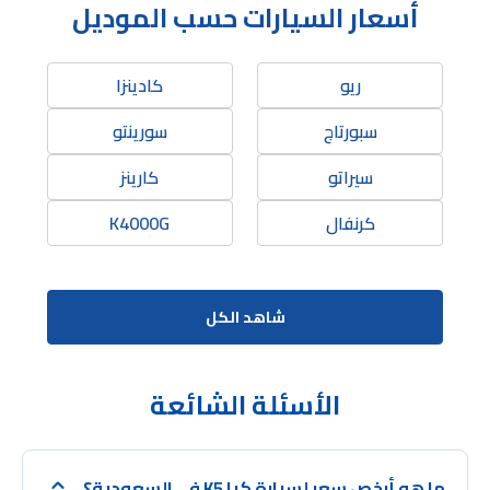
أسعار السيارات حسب الموديل
ريو
كادينزا
سبورتاج
سورينتو
سيراتو
كارينز
كرنفال
K4000G
شاهد الكل
الأسئلة الشائعة
ما هو أرخص سعر لسيارة كيا K5 في السعودية؟