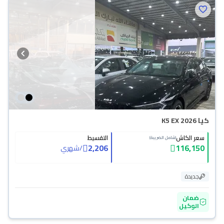
كيا K5 EX 2026
سعر الكاش
التقسيط
(شامل الضريبة)
2,206
116,150
/
شهري
جديدة
ضمان
الوكيل