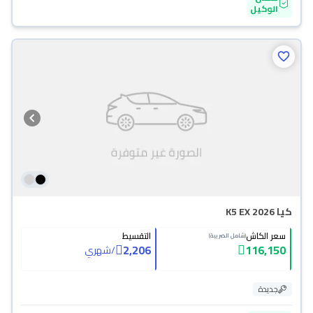
الوكيل
كيا K5 EX 2026
سعر الكاش
التقسيط
(شامل الضريبة)
2,206
116,150
/
شهري
جديدة