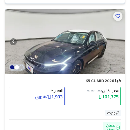
كيا K5 GL MID 2026
سعر الكاش
التقسيط
(شامل الضريبة)
1,933
101,775
/
شهري
جديدة
ضمان
الوكيل