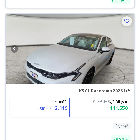
كيا K5 GL Panorama 2026
سعر الكاش
التقسيط
(شامل الضريبة)
2,119
111,550
/
شهري
جديدة
ضمان