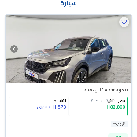
سيارة
بيجو 2008 ستايل 2026
سعر الكاش
التقسيط
(شامل الضريبة)
1,573
82,800
/
شهري
جديدة
ضمان