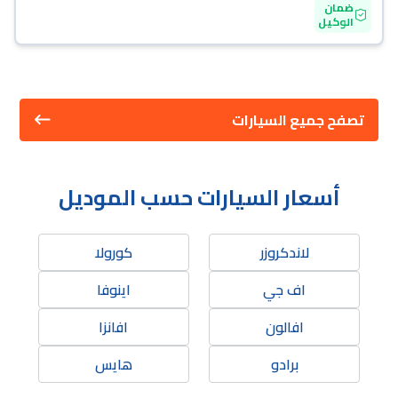
ضمان
الوكيل
تصفح جميع السيارات
أسعار السيارات حسب الموديل
لاندكروزر
كورولا
اف جي
اينوفا
افالون
افانزا
برادو
هايس