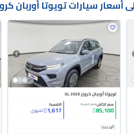
 أسعار سيارات تويوتا أوربان كروز
+
1
تويوتا أوربان كروزر GL 2026
سعر الكاش
التقسيط
(شامل الضريبة)
1,617
85,100
/
شهري
جديدة