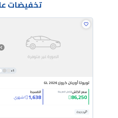
تخفيضات على
+
1
تويوتا أوربان كروزر GL 2026
سعر الكاش
التقسيط
(شامل الضريبة)
1,638
86,250
/
شهري
جديدة