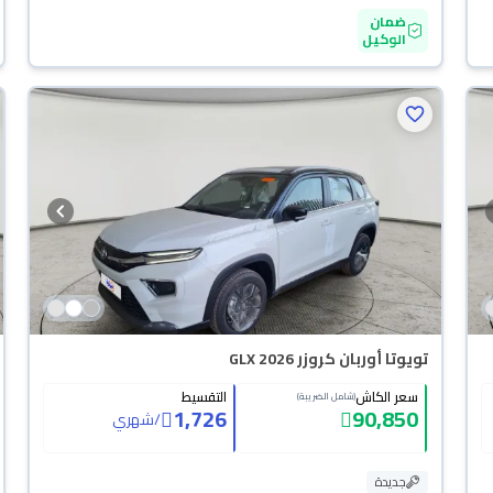
ضمان
الوكيل
تويوتا أوربان كروزر GLX 2026
سعر الكاش
التقسيط
(شامل الضريبة)
1,726
90,850
/
شهري
جديدة