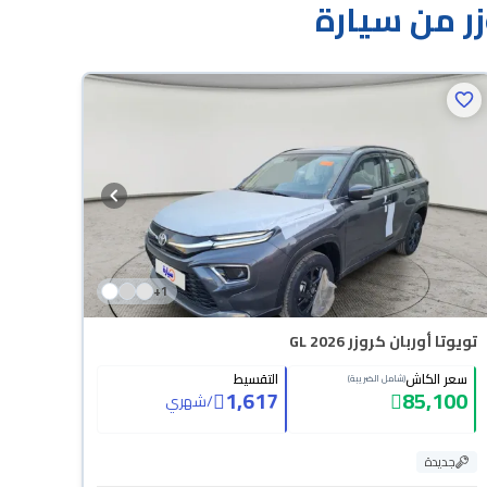
ر من سيارة
+
1
تويوتا أوربان كروزر GL 2026
سعر الكاش
التقسيط
(شامل الضريبة)
1,617
85,100
/
شهري
جديدة