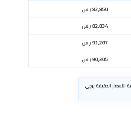
82,850
ر.س
82,834
ر.س
91,207
ر.س
90,305
ر.س
ة الأسعار الدقيقة يرجى