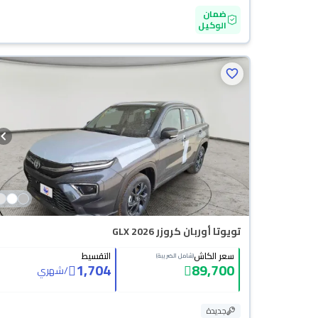
ضمان
الوكيل
تويوتا أوربان كروزر GLX 2026
سعر الكاش
التقسيط
(شامل الضريبة)
1,704
89,700
/
شهري
جديدة