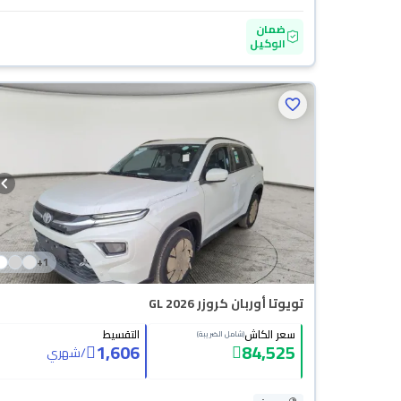
ضمان
الوكيل
+
1
تويوتا أوربان كروزر GL 2026
سعر الكاش
التقسيط
(شامل الضريبة)
1,606
84,525
/
شهري