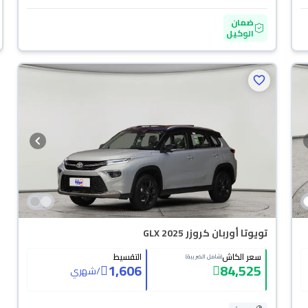
ضمان
الوكيل
تويوتا أوربان كروزر GLX 2025
سعر الكاش
التقسيط
(شامل الضريبة)
1,606
84,525
/
شهري