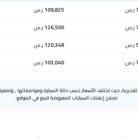
ر.س
109,825
ر.س
ر.س
126,500
ر.س
ر.س
120,348
ر.س
ر.س
103,040
ر.س
تقديرية, حيث تختلف الأسعار حسب حالة السيارة ومواصفاتها , ولمعرف
تصفح إعلانات السيارات المعروضة للبيع في الموقع.