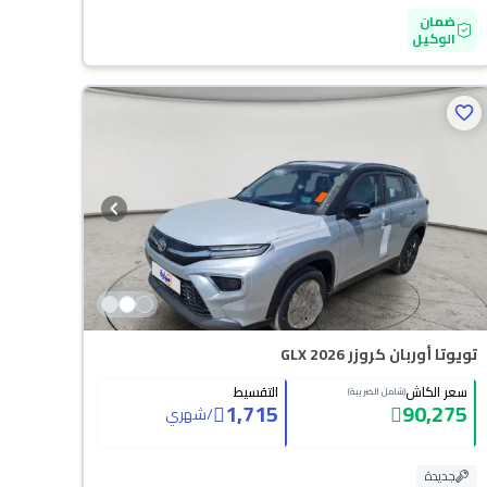
ضمان
الوكيل
تويوتا أوربان كروزر GLX 2026
سعر الكاش
التقسيط
(شامل الضريبة)
1,715
90,275
/
شهري
جديدة