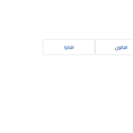
افالون
افانزا