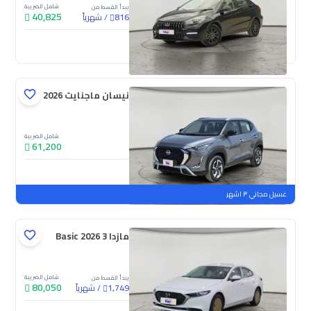
شامل الضريبة
يبدأ القسط من
40,825
/
شهرياً
816
جديدة
نيسان ماجنايت S 2026
شامل الضريبة
61,200
جديدة
ملوحة
غسيل مجاني ٣ اشهر
مازدا 3 Basic 2026
شامل الضريبة
يبدأ القسط من
80,050
/
شهرياً
1,749