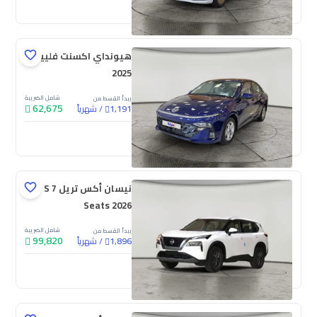
جديدة
ملوحة
هيونداي اكسنت فلييت
2025
شامل الضريبة
يبدأ القسط من
62,675
/
شهرياً
1,191
جديدة
نيسان أكس تريل S 7
Seats 2026
شامل الضريبة
يبدأ القسط من
99,820
/
شهرياً
1,896
جديدة