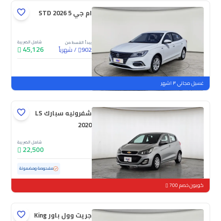
ام جي 5 STD 2026
شامل الضريبة
يبدأ القسط من
45,126
/
شهرياً
902
جديدة
غسيل مجاني ٣ اشهر
شفروليه سبارك LS
2020
شامل الضريبة
22,500
مستعملة
152,867 كم
مفحوصة ومضمونة
كوبون خصم 700
جريت وول باور King