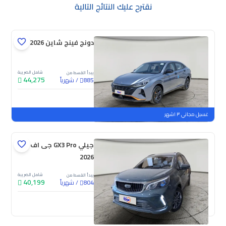
نقترح عليك النتائج التالية
دونج فينج شاين E1 2026
شامل الضريبة
يبدأ القسط من
44,275
/
شهرياً
885
جديدة
غسيل مجاني ٣ اشهر
جيلي GX3 Pro جى اف
2026
شامل الضريبة
يبدأ القسط من
40,199
/
شهرياً
804
جديدة