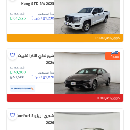
Kong STD 4*4 2023
شامل الضريبة
يبدأ القسط من
61,525
/
شهرياً
1,230
جديدة
كوبون خصم 1,000
هيونداي النترا فلييت
3,600
2024
شامل الضريبة
49,900
يبدأ القسط من
/
شهرياً
53,500
1,078
مستعملة
76,154 كم
مفحوصة ومضمونة
كوبون خصم 700
شيري اريزو 5 Comfort
2026