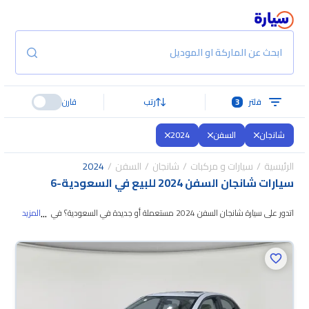
ابحث عن الماركة او الموديل
فلتر
3
رتب
قارن
شانجان
السفن
2024
الرئيسية
سيارات و مركبات
شانجان
السفن
2024
سيارات شانجان السفن 2024 للبيع في السعودية
-
6
...
اتدور على سيارة شانجان السفن 2024 مستعملة أو جديدة في السعودية؟ في
المزيد
موقع سيارة بنوفر لك كل الخيارات، تقدر تتصفح الموديلات وتختار
اللي يناسبك. جميع
سيارات شانجان السفن 2024 المستعملة مضمونة ومفحوصة بأكثر من 200 نقطة
وتقدر تجربها لمدة 10 أيام، وإن ما ناسبتك لأي سبب تقدر تسترجع كامل المبلغ خلال
10 أيام بكل سهولة. والسيارات الجديدة مضمونة بضمان الوكالة، تقدر تشتريها كاش
أو تقسيط، وتحجزها أونلاين، وبتوصلك لين باب بيتك.