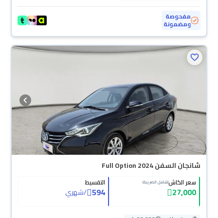
مفحوصة
ومضمونة
محجوزة
شانجان السفن Full Option 2024
سعر الكاش
التقسيط
(شامل الضريبة)
594
27,000
/
شهري