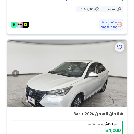
مستعملة
57,102 كم
مفحوصة
ومضمونة
محجوزة
شانجان السفن Basic 2024
سعر الكاش
(شامل الضريبة)
31,000