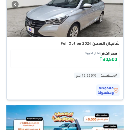
شانجان السفن Full Option 2024
سعر الكاش
(شامل الضريبة)
30,500
مستعملة
73,356 كم
مفحوصة
ومضمونة