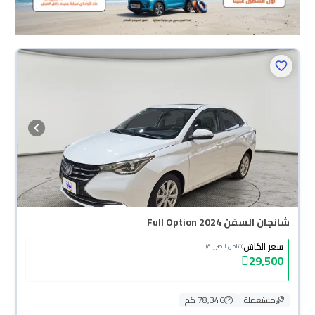
شانجان السفن Full Option 2024
سعر الكاش
(شامل الضريبة)
29,500
مستعملة
78,346 كم