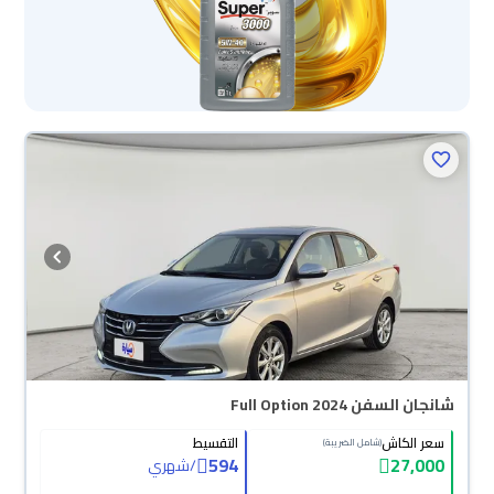
محجوزة
شانجان السفن Full Option 2024
سعر الكاش
التقسيط
(شامل الضريبة)
594
27,000
/
شهري