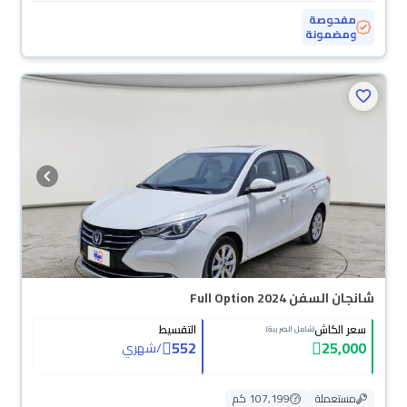
مفحوصة
ومضمونة
محجوزة
شانجان السفن Full Option 2024
سعر الكاش
التقسيط
(شامل الضريبة)
552
25,000
/
شهري
مستعملة
107,199 كم