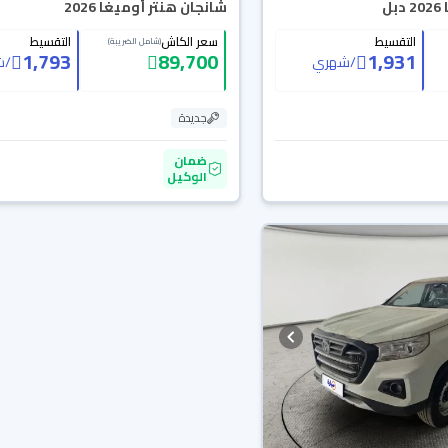
ل
شانجان هنتر أوميغا 2026
التقسيط
سعر الكاش
التقسيط
(شامل الضريبة)
1,793
89,700
1,931
/
شهري
/
ش
جديدة
ضمان
الوكيل