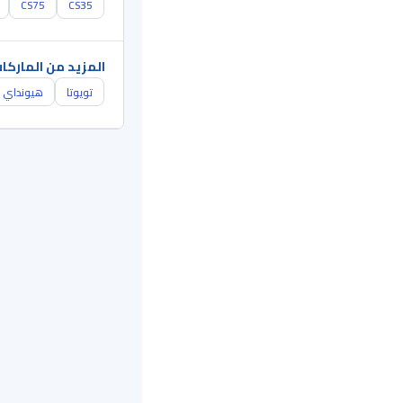
CS75
CS35
المزيد من الماركا
تويوتا
هيونداي