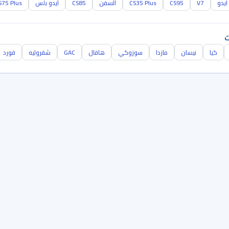
ايدو
V7
CS95
CS35 Plus
السفن
CS85
ايدو بلس
S75 Plus
ت
كيا
نيسان
مازدا
سوزوكي
هافال
GAC
شفروليه
فورد