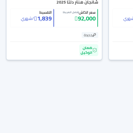
شانجان هنتر دلتا 2025
سعر الكاش
التقسيط
(شامل الضريبة)
1,839
92,000
هري
/
شهري
جديدة
ضمان
الوكيل