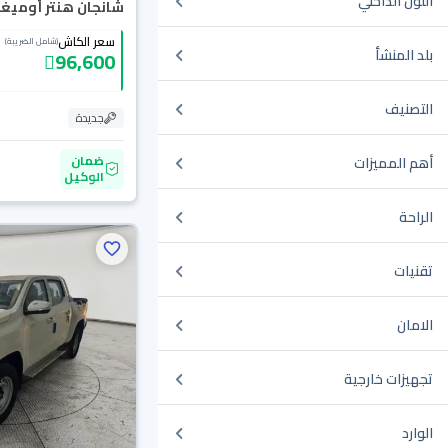
اللون الداخلي
شانجان هنتر أوميغا 2026 دب
سعر الكاش
(شامل الضريبة)
بلد المنشأ
96,600
التصنيف
جديدة
ضمان
أهم المميزات
الوكيل
الراحة
تقنيات
الامان
تجهيزات خارجية
الوارد