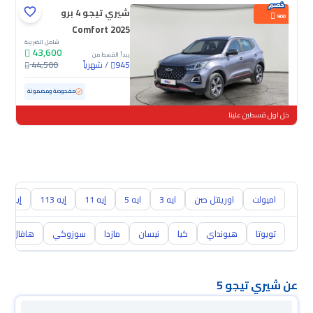
شيري تيجو 4 برو
900
Comfort 2025
شامل الضريبة
43,600
يبدأ القسط من
/
شهرياً
44,500
945
مستعملة
29,475 كم
ممشى قليل
مفحوصة ومضمونة
خل اول قسطين علينا
اميولت
اورينتل صن
ايه 3
ايه 5
إيه 11
إيه 113
إيه 213
تويوتا
هيونداي
كيا
نيسان
مازدا
سوزوكي
هافال
عن شيري تيجو 5