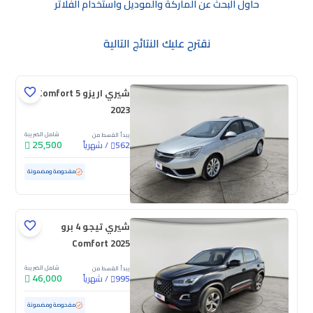
حاول البحث عن الماركة والموديل واستخدام الفلاتر
نقترح عليك النتائج التالية
شيري اريزو 5 Comfort
2023
شامل الضريبة
يبدأ القسط من
25,500
/
شهرياً
562
مستعملة
114,670 كم
مفحوصة ومضمونة
شيري تيجو 4 برو
Comfort 2025
شامل الضريبة
يبدأ القسط من
46,000
/
شهرياً
995
مستعملة
26,262 كم
ممشى قليل
مفحوصة ومضمونة