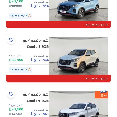
43,100
يبدأ القسط من
/
شهرياً
44,000
934
مستعملة
36,610 كم
ممشى قليل
مفحوصة ومضمونة
خل اول قسطين علينا
شيري تيجو 4 برو
Comfort 2025
شامل الضريبة
يبدأ القسط من
44,500
/
شهرياً
964
مستعملة
20,888 كم
ممشى قليل
مفحوصة ومضمونة
خل اول قسطين علينا
شيري تيجو 4 برو
900
Comfort 2025
شامل الضريبة
43,600
يبدأ القسط من
/
شهرياً
44,500
945