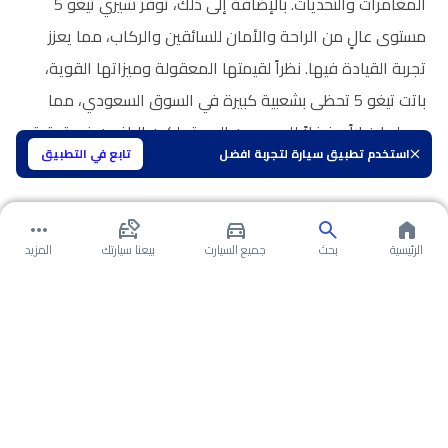
المغامرات والتحديات. بالإضافة إلى ذلك، توفر شيري تيغو 5
مستوى عالٍ من الراحة والأمان للسائقين والركاب، مما يعزز
تجربة القيادة فيها. نظراً لقيمتها المعقولة وميزاتها القوية،
باتت تيغو 5 تحظى بشعبية كبيرة في السوق السعودي، مما
يجعلها خياراً مفضلاً للعديد من المستهلكين الراغبين في تحقيق
استخدم تطبيق سيارة لتجربة افضل
تابع في التطبيق
توازن مثالي بين الأداء والراحة.
الرئيسية
بحث
جميع السيارت
بيعنا سيارتك
المزيد