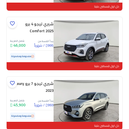
خل اول قسطين علينا
شيري تيجو 4 برو
Comfort 2025
شامل الضريبة
يبدأ القسط من
46,000
/
شهرياً
995
مستعملة
19,033 كم
ممشى قليل
مفحوصة ومضمونة
خل اول قسطين علينا
شيري تيجو 7 برو Luxury
2023
شامل الضريبة
يبدأ القسط من
45,900
/
شهرياً
993
مستعملة
72,226 كم
مفحوصة ومضمونة
خل اول قسطين علينا