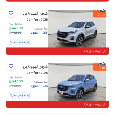
شيري تيجو 4 برو
2,400
Comfort 2025
شامل الضريبة
44,100
يبدأ القسط من
/
شهرياً
46,500
955
مستعملة
21,245 كم
ممشى قليل
مفحوصة ومضمونة
خل اول قسطين علينا
شيري تيجو 4 برو
900
Comfort 2025
شامل الضريبة
43,100
يبدأ القسط من
/
شهرياً
44,000
934
مستعملة
30,773 كم
ممشى قليل
مفحوصة ومضمونة
خل اول قسطين علينا