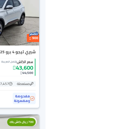
900
شيري تيجو 4 برو Comfort 2025
سعر الكاش
(شامل الضريبة)
43,600
44,500
مستعملة
27,457 ك
مفحوصة
ومضمونة
700 ريال كاش باك