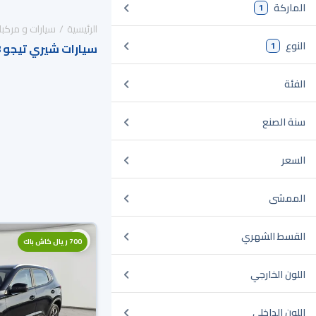
الماركة
1
الرئيسية
سيارات و مركبا
النوع
1
سيارات شيري تيجو 8 برو ماكس للبيع في السعودية
الفئة
سنة الصنع
السعر
الممشى
القسط الشهري
700 ريال كاش باك
اللون الخارجي
اللون الداخلي