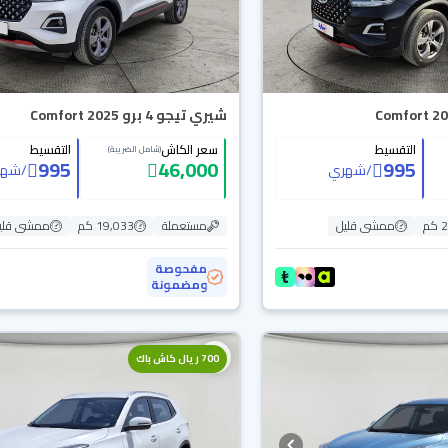
شيري تيجو 4 برو Comfort 2025
التقسيط
سعر الكاش
التقسيط
(شامل الضريبة)
995
46,000
995
/
شهري
/
شهر
م
ممشى قليل
مستعملة
19,033 كم
ممشى قلي
مفحوصة
ومضمونة
700 ريال كاش باك