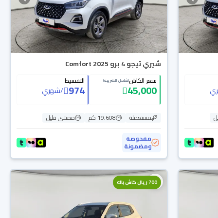
شيري تيجو 4 برو Comfort 2025
سعر الكاش
التقسيط
(شامل الضريبة)
974
45,000
ي
/
شهري
ل
مستعملة
19,608 كم
ممشى قليل
مفحوصة
ومضمونة
700 ريال كاش باك