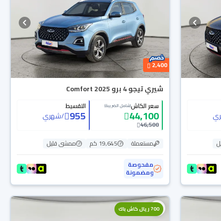
2,400
شيري تيجو 4 برو Comfort 2025
سعر الكاش
التقسيط
(شامل الضريبة)
955
44,100
ي
/
شهري
46,500
ل
مستعملة
19,645 كم
ممشى قليل
مفحوصة
ومضمونة
700 ريال كاش باك