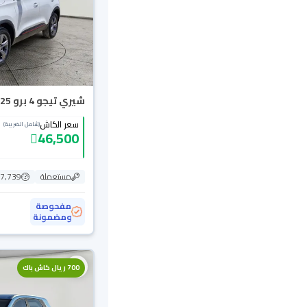
شيري تيجو 4 برو Comfort 2025
سعر الكاش
(شامل الضريبة)
46,500
مستعملة
27,739 ك
مفحوصة
ومضمونة
700 ريال كاش باك