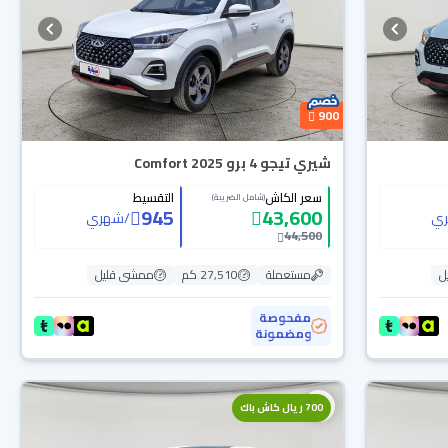
900
شيري تيجو 4 برو Comfort 2025
سعر الكاش
التقسيط
(شامل الضريبة)
945
43,600
ي
/
شهري
44,500
ل
مستعملة
27,510 كم
ممشى قليل
مفحوصة
ومضمونة
700 ريال كاش باك