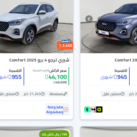
2,400
شيري تيجو 4 برو Comfort 2025
التقسيط
سعر الكاش
التقسيط
(شامل الضريبة)
955
44,100
945
/
شهري
/
شهر
46,500
م
ممشى قليل
مستعملة
21,245 كم
ممشى قلي
مفحوصة
ومضمونة
700 ريال كاش باك