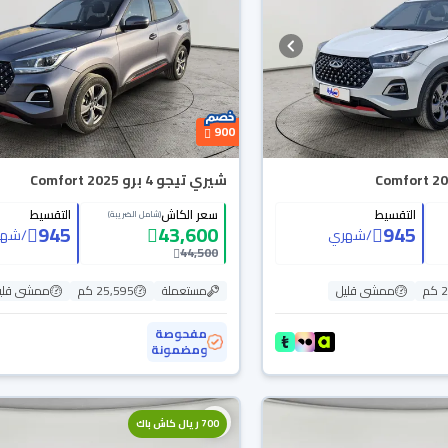
900
شيري تيجو 4 برو Comfort 2025
التقسيط
سعر الكاش
التقسيط
(شامل الضريبة)
945
43,600
945
/
شهري
/
شهر
44,500
م
ممشى قليل
مستعملة
25,595 كم
ممشى قلي
مفحوصة
ومضمونة
700 ريال كاش باك