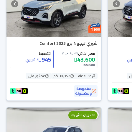
900
شيري تيجو 4 برو Comfort 2025
سعر الكاش
التقسيط
(شامل الضريبة)
945
43,600
ي
/
شهري
44,500
ل
مستعملة
30,952 كم
ممشى قليل
مفحوصة
ومضمونة
700 ريال كاش باك