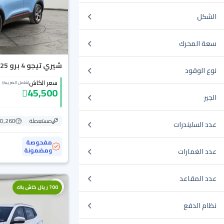
الشكل
سعة المحرك
شيري تيجو 4 برو Comfort 2025
نوع الوقود
سعر الكاش
(شامل الضريبة)
45,500
الجير
مستعملة
30,260 ك
عدد السليندرات
مفحوصة
ومضمونة
عدد الغمارات
عدد المقاعد
700 ريال كاش باك
نظام الدفع