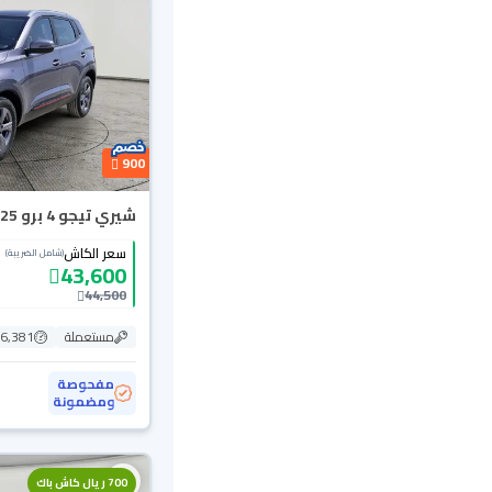
900
شيري تيجو 4 برو Comfort 2025
سعر الكاش
(شامل الضريبة)
43,600
44,500
مستعملة
26,381 ك
مفحوصة
ومضمونة
700 ريال كاش باك