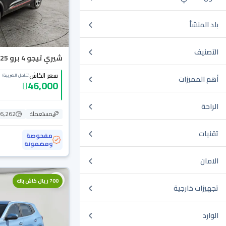
بلد المنشأ
التصنيف
شيري تيجو 4 برو Comfort 2025
سعر الكاش
(شامل الضريبة)
أهم المميزات
46,000
الراحة
مستعملة
26,262 ك
تقنيات
مفحوصة
ومضمونة
الامان
700 ريال كاش باك
تجهيزات خارجية
الوارد