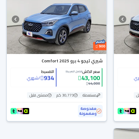
900
شيري تيجو 4 برو Comfort 2025
سعر الكاش
التقسيط
(شامل الضريبة)
934
43,100
ي
/
شهري
44,000
ل
مستعملة
30,773 كم
ممشى قليل
مفحوصة
ومضمونة