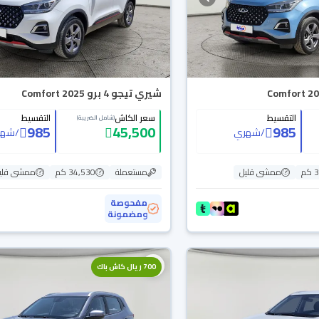
شيري تيجو 4 برو Comfort 2025
التقسيط
سعر الكاش
التقسيط
(شامل الضريبة)
985
45,500
985
/
شهري
/
شهر
م
ممشى قليل
مستعملة
34,530 كم
ممشى قلي
مفحوصة
ومضمونة
700 ريال كاش باك