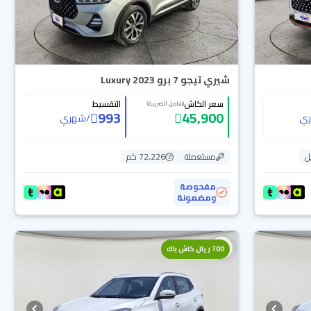
شيري تيجو 7 برو Luxury 2023
سعر الكاش
التقسيط
(شامل الضريبة)
993
45,900
ي
/
شهري
ل
مستعملة
72,226 كم
مفحوصة
ومضمونة
700 ريال كاش باك