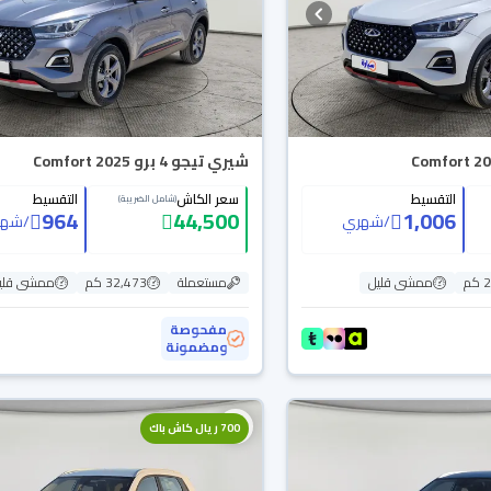
شيري تيجو 4 برو Comfort 2025
التقسيط
سعر الكاش
التقسيط
(شامل الضريبة)
964
44,500
1,006
/
شهري
/
شهر
م
ممشى قليل
مستعملة
32,473 كم
ممشى قلي
مفحوصة
ومضمونة
700 ريال كاش باك