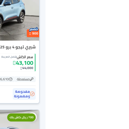
900
شيري تيجو 4 برو Comfort 2025
سعر الكاش
(شامل الضريبة)
43,100
44,000
مستعملة
36,610 ك
مفحوصة
ومضمونة
700 ريال كاش باك