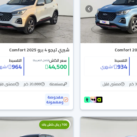
شيري تيجو 4 برو Comfort 2025
التقسيط
سعر الكاش
التقسيط
(شامل الضريبة)
964
44,500
934
/
شهري
/
شهر
م
ممشى قليل
مستعملة
20,888 كم
ممشى قلي
مفحوصة
ومضمونة
700 ريال كاش باك