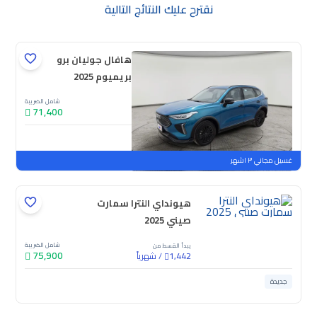
نقترح عليك النتائج التالية
هافال جوليان برو
بريميوم 2025
شامل الضريبة
71,400
جديدة
ملوحة
غسيل مجاني ٣ اشهر
هيونداي النترا سمارت
صيني 2025
شامل الضريبة
يبدأ القسط من
75,900
/
شهرياً
1,442
جديدة