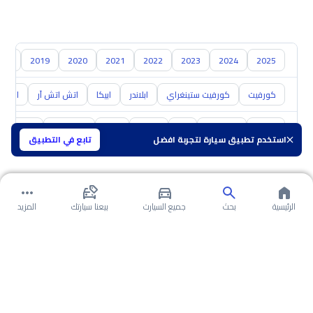
018
2019
2020
2021
2022
2023
2024
2025
كورفيت
كورفيت ستينغراي
ابلاندر
ابيكا
اتش اتش آر
اس 10
تويوتا
هيونداي
كيا
نيسان
مازدا
سوزوكي
هافال
استخدم تطبيق سيارة لتجربة افضل
تابع في التطبيق
الرئيسية
بحث
جميع السيارت
بيعنا سيارتك
المزيد