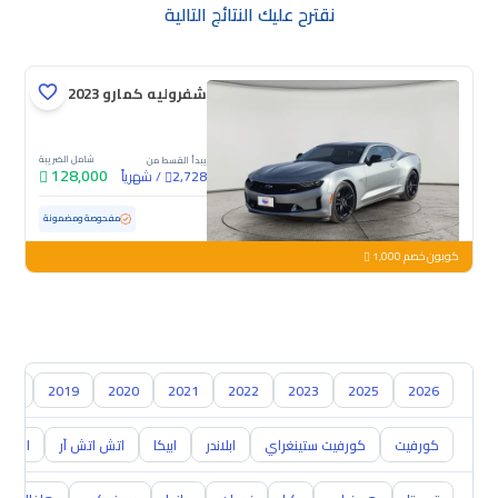
نقترح عليك النتائج التالية
شفروليه كمارو RS 2023
شامل الضريبة
يبدأ القسط من
128,000
/
شهرياً
2,728
مستعملة
59,356 كم
مفحوصة ومضمونة
كوبون خصم 1,000
018
2019
2020
2021
2022
2023
2025
2026
كورفيت
كورفيت ستينغراي
ابلاندر
ابيكا
اتش اتش آر
اس 10