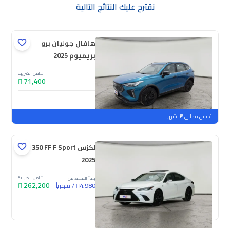
نقترح عليك النتائج التالية
هافال جوليان برو
بريميوم 2025
شامل الضريبة
71,400
جديدة
ملوحة
غسيل مجاني ٣ اشهر
لكزس ES 350 FF F Sport
2025
شامل الضريبة
يبدأ القسط من
262,200
/
شهرياً
4,980
جديدة