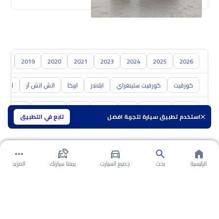
018
2019
2020
2021
2023
2024
2025
2026
كورفيت
كورفيت ستينغراي
ابلاندر
ابيكا
اتش اتش آر
اس 10
تويوتا
هيونداي
كيا
نيسان
مازدا
سوزوكي
هافال
استخدم تطبيق سيارة لتجربة افضل
تابع في التطبيق
الرئيسية
بحث
جميع السيارت
بيعنا سيارتك
المزيد