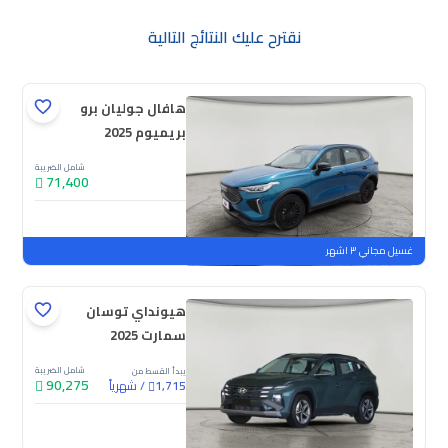
نقترح عليك النتائج التالية
هافال جوليان برو
بريميوم 2025
شامل الضريبة
71,400
جديدة
ملوحة
غسيل مجاني ٣ اشهر
هيونداي توسان
سمارت 2025
شامل الضريبة
يبدأ القسط من
90,275
/
شهرياً
1,715
جديدة