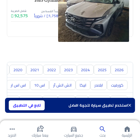
سمارت 2025
شامل الضريبة
يبدأ القسط من
92,575
/
شهرياً
1,758
جديدة
018
2020
2021
2022
2023
2024
2025
2026
كورفيت
ابلاندر
ابيكا
اتش اتش آر
اس 10
اس اس ار
اس
تويوتا
هيونداي
كيا
نيسان
مازدا
سوزوكي
هافال
استخدم تطبيق سيارة لتجربة افضل
تابع في التطبيق
الرئيسية
بحث
جميع السيارت
بيعنا سيارتك
المزيد