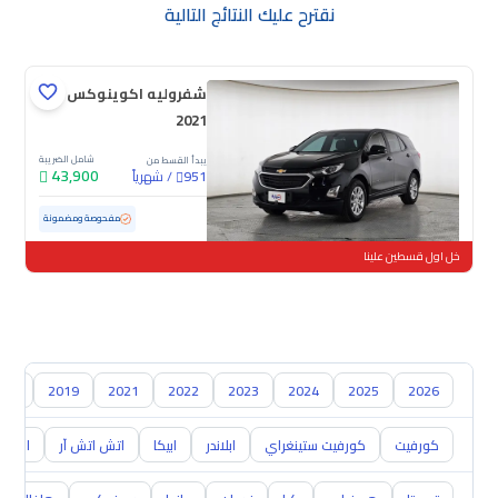
نقترح عليك النتائج التالية
شفروليه اكوينوكس LS
2021
شامل الضريبة
يبدأ القسط من
43,900
/
شهرياً
951
مستعملة
130,085 كم
مفحوصة ومضمونة
خل اول قسطين علينا
018
2019
2021
2022
2023
2024
2025
2026
كورفيت
كورفيت ستينغراي
ابلاندر
ابيكا
اتش اتش آر
اس 10